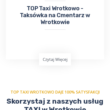
​TOP Taxi Wrotkowo -
Taksówka na Cmentarz w
Wrotkowie
Czytaj Więcej
TOP TAXI WROTKOWO DAJE 100% SATYSFAKCJI
Skorzystaj z naszych usług
Zamów nasze
taxi na cmentarz w
Wrotkowie
i podróżuj w spokoju.
TAXI w Wrotkowie