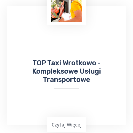
Wielu z nas lubi uczestniczyć w różnych
wydarzeniach kulturalnych. W takiej sytuacji
skorzystaj z usług TOP TAXI Wrotkowo,
które zapewnia bezpieczny przejazd na
koncerty, dni Gołdapi,
jarmarki
, kiermasze i
inne wydarzenia.
​TOP Taxi Wrotkowo -
Kompleksowe Usługi
Transportowe
Czytaj Więcej