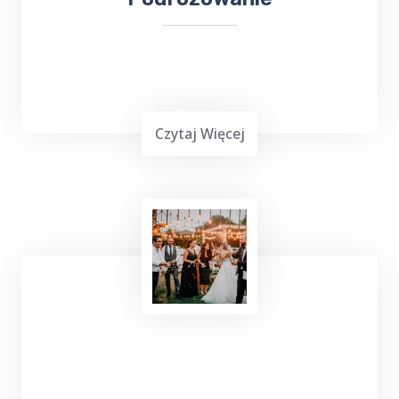
Czytaj Więcej
Podróżowanie często jest wymagające,
zwłaszcza gdy chcemy dotrzeć do miejsca
leczenia. Jeśli planujesz wyjazd do Gołdapi i
potrzebujesz bezproblemowego transportu
do
Sanatorium Wital
, TOP TAXI Wrotkowo
ma dla ciebie doskonałą ofertę.