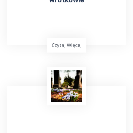
Wrotkowie
Czytaj Więcej
Uruchamianie auta
z TOP Taxi Wrotkowo,
zarówno przy użyciu kabli, jak i dodatkowego
urządzenia rozruchowego, to skuteczne
metody, które pozwalają na szybkie
przywrócenie pojazdu do działania.