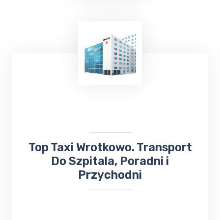
TOP Taxi Wrotkowo oferuje usługi
transportowe na lotniska w
Warszawie
,
Gdańsku
, Olsztynie-Mazurach
Szymany
oraz
Port Lotniczy Kowno na Litwie. Niezależnie
od miejsca docelowego, odbierze Cię lub
zawiezie
taksówka bezpośrednio na
lotnisko
.
​Top Taxi Wrotkowo. Transport
Do Szpitala, Poradni i
Przychodni