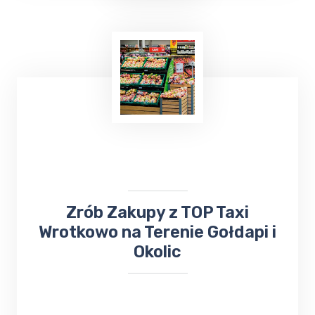
Już teraz, niezależnie od tego, czy chcesz
wysłać
bukiet kwiatów
, czy odebrać ważną
przesyłkę, firma ta z pewnością sprosta
Twoim oczekiwaniom. Nie trać czasu na
samodzielne załatwianie tych spraw - zaufaj
TOP Taxi Wrotkowo
!
​​​Zrób Zakupy z TOP Taxi
Wrotkowo na Terenie Gołdapi i
Okolic