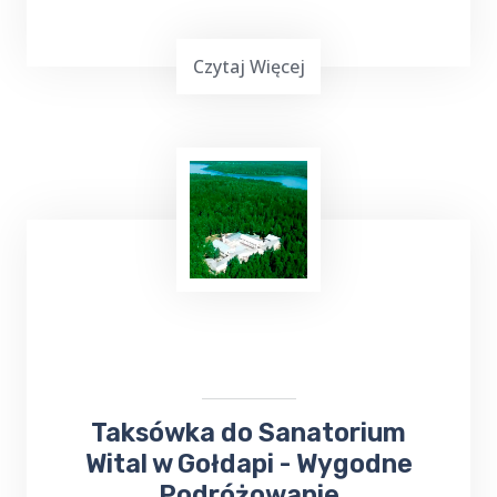
Czytaj Więcej
Top Taxi Wrotkowo
oferuje
kursy taksówką
do Szpitala
Wojewódzkiego,
Poradni
Specjalistycznych oraz
Przychodni
,
zapewniając wygodny i pewny sposób
dotarcia na miejsce.
Taksówka do Sanatorium
Wital w Gołdapi - Wygodne
Podróżowanie