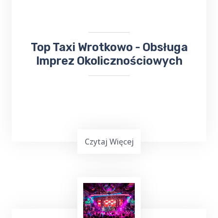
do
Sanatorium Wital
, TOP TAXI Wrotkowo
ma dla ciebie doskonałą ofertę.
​​Top Taxi Wrotkowo - Obsługa
Imprez Okolicznościowych
Czytaj Więcej