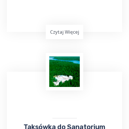
Czytaj Więcej
Top Taxi Wrotkowo
oferuje
kursy taksówką
do Szpitala
Wojewódzkiego,
Poradni
Specjalistycznych oraz
Przychodni
,
zapewniając wygodny i pewny sposób
dotarcia na miejsce.
Taksówka do Sanatorium