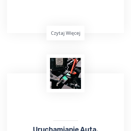
Czytaj Więcej
Masz mało czasu, jesteś zapracowany lub nie
możesz iść na zakupy? Skorzystaj z usług
TOP Taxi Wrotkowo na terenie Twojej
miejscowości! W przypadku niewielkich
zakupów kierowca może dostarczyć towar
pod wskazany adres.
Uruchamianie Auta.