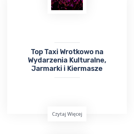
Planowanie ważnej imprezy
okolicznościowej,
wesele, chrzciny czy
komunia
, może być stresującym
doświadczeniem. Dlatego warto skorzystać z
usług Top Taxi Wrotkowo, które specjalizuje
się w obsłudze imprez rodzinnych i firmowych.
Top Taxi Wrotkowo na
Wydarzenia Kulturalne,
Jarmarki i Kiermasze
Czytaj Więcej