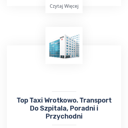
Czytaj Więcej
TOP Taxi Wrotkowo oferuje usługi
transportowe na lotniska w
Warszawie
,
Gdańsku
, Olsztynie-Mazurach
Szymany
oraz
Port Lotniczy Kowno na Litwie. Niezależnie
od miejsca docelowego, odbierze Cię lub
zawiezie
taksówka bezpośrednio na
lotnisko
.
​Top Taxi Wrotkowo. Transport
Do Szpitala, Poradni i
Przychodni