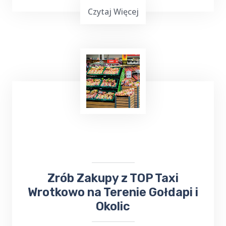
Czytaj Więcej
Już teraz, niezależnie od tego, czy chcesz
wysłać
bukiet kwiatów
, czy odebrać ważną
przesyłkę, firma ta z pewnością sprosta
Twoim oczekiwaniom. Nie trać czasu na
samodzielne załatwianie tych spraw - zaufaj
TOP Taxi Wrotkowo
!
​​​Zrób Zakupy z TOP Taxi
Wrotkowo na Terenie Gołdapi i
Okolic