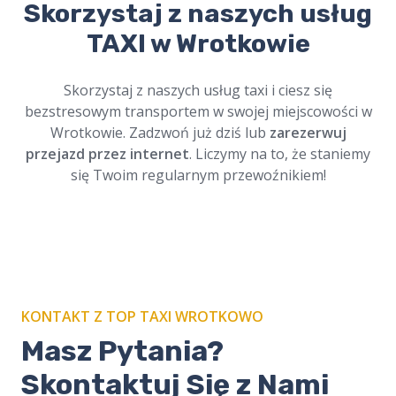
Skorzystaj z naszych usług
Zamów nasze
taxi na cmentarz w
Wrotkowie
i podróżuj w spokoju.
TAXI w Wrotkowie
Profesjonalni kierowcy, szacunek dla tradycji.
Dostępne online, zawsze na czas. Cichy i
Skorzystaj z naszych usług taxi i ciesz się
bezpieczny przejazd.
bezstresowym transportem w swojej miejscowości w
Wrotkowie. Zadzwoń już dziś lub
zarezerwuj
przejazd przez internet
. Liczymy na to, że staniemy
się Twoim regularnym przewoźnikiem!
KONTAKT Z TOP TAXI WROTKOWO
Masz Pytania?
Skontaktuj Się z Nami