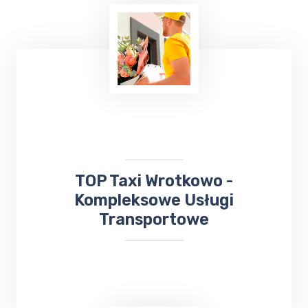
Wielu z nas lubi uczestniczyć w różnych
wydarzeniach kulturalnych. W takiej sytuacji
skorzystaj z usług TOP TAXI Wrotkowo,
które zapewnia bezpieczny przejazd na
koncerty, dni Gołdapi,
jarmarki
, kiermasze i
inne wydarzenia.
​TOP Taxi Wrotkowo -
Kompleksowe Usługi
Transportowe