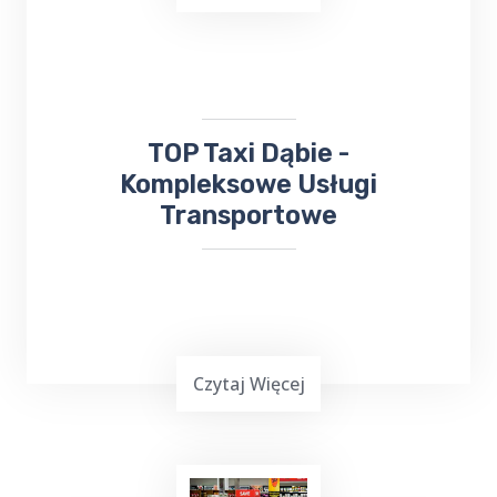
skorzystaj z usług TOP TAXI Dąbie, które
zapewnia bezpieczny przejazd na koncerty,
dni Gołdapi,
jarmarki
, kiermasze i inne
wydarzenia.
​TOP Taxi Dąbie -
Kompleksowe Usługi
Transportowe
Czytaj Więcej