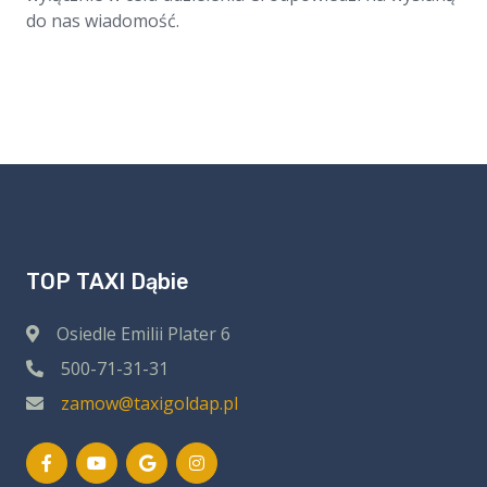
do nas wiadomość.
TOP TAXI Dąbie
Osiedle Emilii Plater 6
500-71-31-31
zamow@taxigoldap.pl