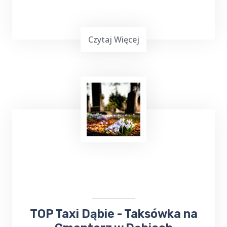
Czytaj Więcej
Uruchamianie auta
z TOP Taxi Dąbie,
zarówno przy użyciu kabli, jak i dodatkowego
urządzenia rozruchowego, to skuteczne
metody, które pozwalają na szybkie
przywrócenie pojazdu do działania.
​TOP Taxi Dąbie - Taksówka na