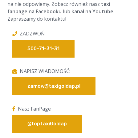
na nie odpowiemy. Zobacz również nasz
taxi
fanpage na Facebooku
lub
kanał na Youtube
.
Zapraszamy do kontaktu!
ZADZWOŃ:
500-71-31-31
NAPISZ WIADOMOŚĆ:
zamow@taxigoldap.pl
Nasz FanPage
@topTaxiGoldap