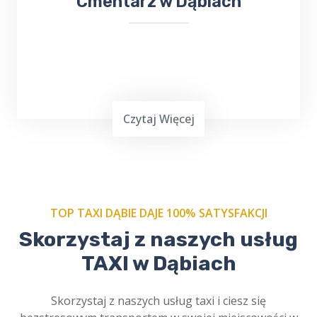
Cmentarz w Dąbiach
Czytaj Więcej
TOP TAXI DĄBIE DAJE 100% SATYSFAKCJI
Skorzystaj z naszych usług
Zamów nasze
taxi na cmentarz w Dąbiach
i
TAXI w Dąbiach
podróżuj w spokoju. Profesjonalni kierowcy,
szacunek dla tradycji. Dostępne online,
zawsze na czas. Cichy i bezpieczny przejazd.
Skorzystaj z naszych usług taxi i ciesz się