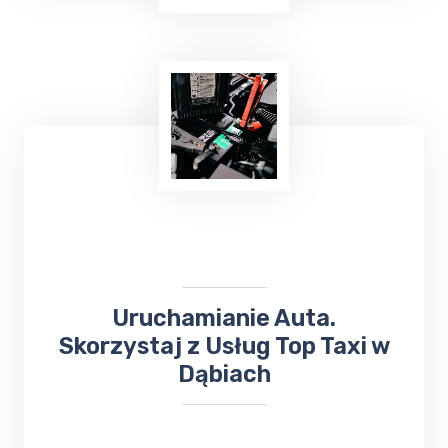
Masz mało czasu, jesteś zapracowany lub nie
możesz iść na zakupy? Skorzystaj z usług
TOP Taxi Dąbie na terenie Twojej
miejscowości! W przypadku niewielkich
zakupów kierowca może dostarczyć towar
pod wskazany adres.
Uruchamianie Auta.
Skorzystaj z Usług Top Taxi w
Dąbiach