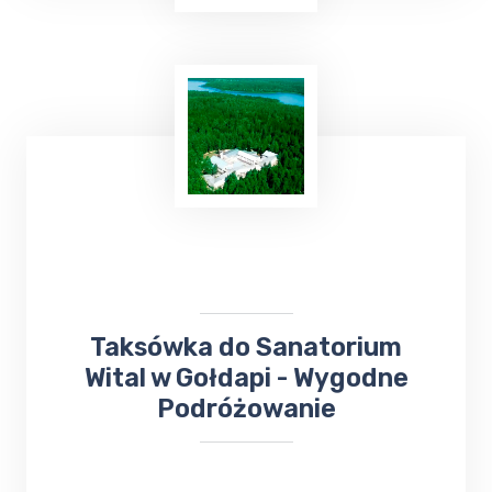
Top Taxi Dąbie
oferuje
kursy taksówką do
Szpitala
Wojewódzkiego,
Poradni
Specjalistycznych oraz
Przychodni
,
zapewniając wygodny i pewny sposób
dotarcia na miejsce.
Taksówka do Sanatorium
Wital w Gołdapi - Wygodne
Podróżowanie