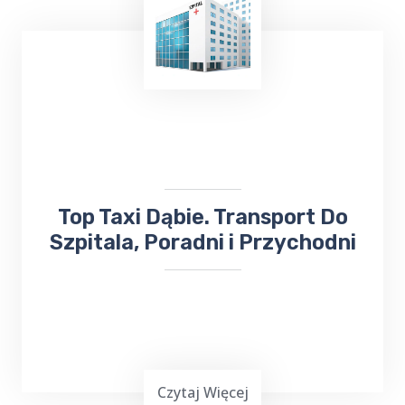
TOP Taxi Dąbie oferuje usługi transportowe
na lotniska w
Warszawie
,
Gdańsku
,
Olsztynie-Mazurach
Szymany
oraz Port
Lotniczy Kowno na Litwie. Niezależnie od
miejsca docelowego, odbierze Cię lub
zawiezie
taksówka bezpośrednio na
lotnisko
.
​Top Taxi Dąbie. Transport Do
Szpitala, Poradni i Przychodni
Czytaj Więcej