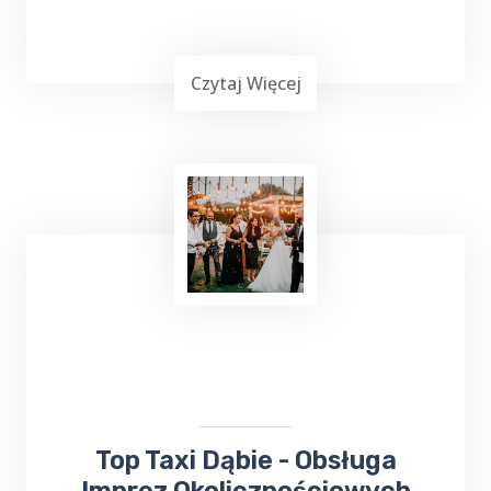
Czytaj Więcej
Podróżowanie często jest wymagające,
zwłaszcza gdy chcemy dotrzeć do miejsca
leczenia. Jeśli planujesz wyjazd do Gołdapi i
potrzebujesz bezproblemowego transportu
do
Sanatorium Wital
, TOP TAXI Dąbie ma dla
ciebie doskonałą ofertę.
​​Top Taxi Dąbie - Obsługa