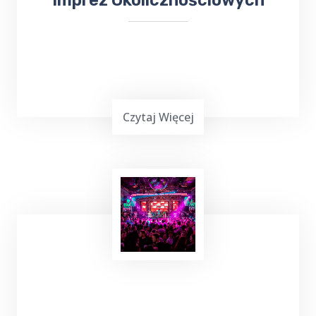
Imprez Okolicznościowych
Czytaj Więcej
Planowanie ważnej imprezy
okolicznościowej,
wesele, chrzciny czy
komunia
, może być stresującym
doświadczeniem. Dlatego warto skorzystać z
usług Top Taxi Dąbie, które specjalizuje się
w obsłudze imprez rodzinnych i firmowych.