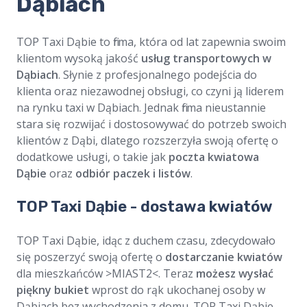
Dąbiach
TOP Taxi Dąbie to firma, która od lat zapewnia swoim
klientom wysoką jakość
usług transportowych w
Dąbiach
. Słynie z profesjonalnego podejścia do
klienta oraz niezawodnej obsługi, co czyni ją liderem
na rynku taxi w Dąbiach. Jednak firma nieustannie
stara się rozwijać i dostosowywać do potrzeb swoich
klientów z Dąbi, dlatego rozszerzyła swoją ofertę o
dodatkowe usługi, o takie jak
poczta kwiatowa
Dąbie
oraz
odbiór paczek i listów
.
TOP Taxi Dąbie - dostawa kwiatów
TOP Taxi Dąbie, idąc z duchem czasu, zdecydowało
się poszerzyć swoją ofertę o
dostarczanie kwiatów
dla mieszkańców >MIAST2<. Teraz
możesz wysłać
piękny bukiet
wprost do rąk ukochanej osoby w
Dąbiach bez wychodzenia z domu. TOP Taxi Dąbie