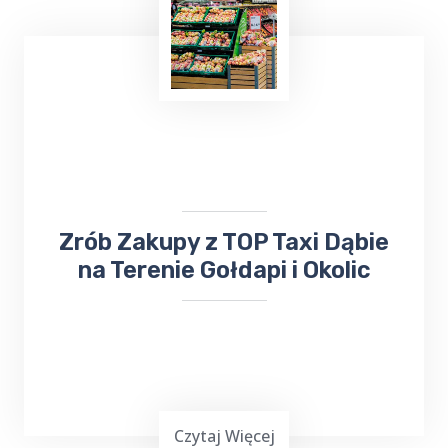
Już teraz, niezależnie od tego, czy chcesz
wysłać
bukiet kwiatów
, czy odebrać ważną
przesyłkę, firma ta z pewnością sprosta
Twoim oczekiwaniom. Nie trać czasu na
samodzielne załatwianie tych spraw - zaufaj
TOP Taxi Dąbie
!
​​​Zrób Zakupy z TOP Taxi Dąbie
na Terenie Gołdapi i Okolic
Czytaj Więcej