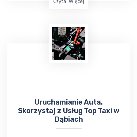
Czytaj Więcej
Masz mało czasu, jesteś zapracowany lub nie
możesz iść na zakupy? Skorzystaj z usług
TOP Taxi Dąbie na terenie Twojej
miejscowości! W przypadku niewielkich
zakupów kierowca może dostarczyć towar
pod wskazany adres.
Uruchamianie Auta.
Skorzystaj z Usług Top Taxi w
Dąbiach