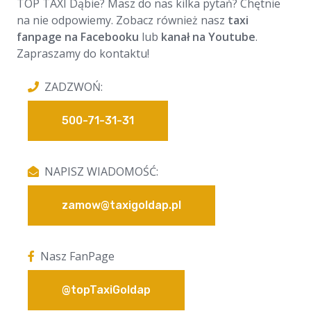
TOP TAXI Dąbie? Masz do nas kilka pytań? Chętnie
na nie odpowiemy. Zobacz również nasz
taxi
fanpage na Facebooku
lub
kanał na Youtube
.
Zapraszamy do kontaktu!
ZADZWOŃ:
500-71-31-31
NAPISZ WIADOMOŚĆ:
zamow@taxigoldap.pl
Nasz FanPage
@topTaxiGoldap