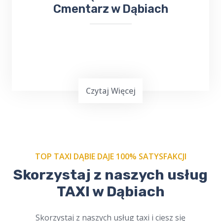
Cmentarz w Dąbiach
Czytaj Więcej
TOP TAXI DĄBIE DAJE 100% SATYSFAKCJI
Skorzystaj z naszych usług
Zamów nasze
taxi na cmentarz w Dąbiach
i
TAXI w Dąbiach
podróżuj w spokoju. Profesjonalni kierowcy,
szacunek dla tradycji. Dostępne online,
zawsze na czas. Cichy i bezpieczny przejazd.
Skorzystaj z naszych usług taxi i ciesz się