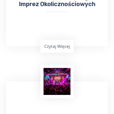
Imprez Okolicznościowych
Czytaj Więcej
Planowanie ważnej imprezy
okolicznościowej,
wesele, chrzciny czy
komunia
, może być stresującym
doświadczeniem. Dlatego warto skorzystać z
usług Top Taxi Dąbie, które specjalizuje się