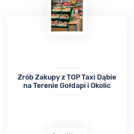
Już teraz, niezależnie od tego, czy chcesz
wysłać
bukiet kwiatów
, czy odebrać ważną
przesyłkę, firma ta z pewnością sprosta
Twoim oczekiwaniom. Nie trać czasu na
samodzielne załatwianie tych spraw - zaufaj
TOP Taxi Dąbie
!
​​​Zrób Zakupy z TOP Taxi Dąbie
na Terenie Gołdapi i Okolic