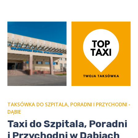
TAKSÓWKA DO SZPITALA, PORADNI I PRZYCHODNI -
DĄBIE
​​Taxi do Szpitala, Poradni
i Przychodni w Dąbiach