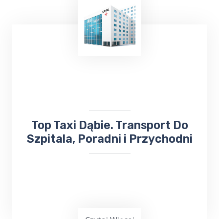
TOP Taxi Dąbie oferuje usługi transportowe
na lotniska w
Warszawie
,
Gdańsku
,
Olsztynie-Mazurach
Szymany
oraz Port
Lotniczy Kowno na Litwie. Niezależnie od
miejsca docelowego, odbierze Cię lub
zawiezie
taksówka bezpośrednio na
lotnisko
.
​Top Taxi Dąbie. Transport Do
Szpitala, Poradni i Przychodni