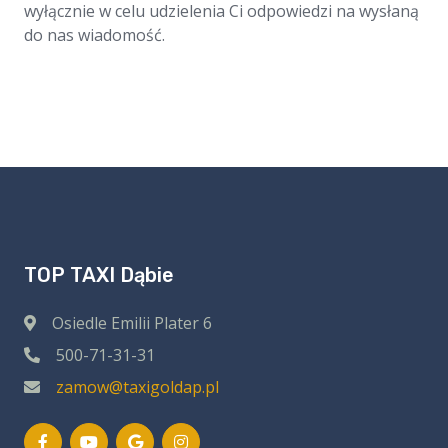
wyłącznie w celu udzielenia Ci odpowiedzi na wysłaną
do nas wiadomość.
TOP TAXI Dąbie
Osiedle Emilii Plater 6
500-71-31-31
zamow@taxigoldap.pl