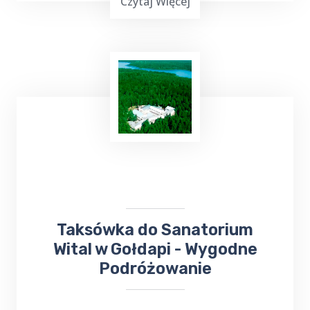
Czytaj Więcej
Top Taxi Dąbie
oferuje
kursy taksówką do
Szpitala
Wojewódzkiego,
Poradni
Specjalistycznych oraz
Przychodni
,
zapewniając wygodny i pewny sposób
dotarcia na miejsce.
Taksówka do Sanatorium
Wital w Gołdapi - Wygodne
Podróżowanie