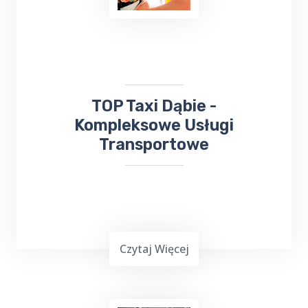
wydarzeniach kulturalnych. W takiej sytuacji
skorzystaj z usług TOP TAXI Dąbie, które
zapewnia bezpieczny przejazd na koncerty,
dni Gołdapi,
jarmarki
, kiermasze i inne
wydarzenia.
​TOP Taxi Dąbie -
Kompleksowe Usługi
Transportowe
Czytaj Więcej