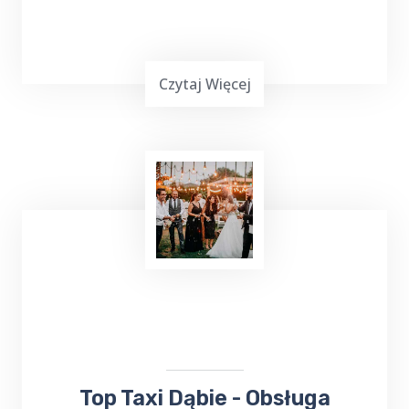
Czytaj Więcej
Podróżowanie często jest wymagające,
zwłaszcza gdy chcemy dotrzeć do miejsca
leczenia. Jeśli planujesz wyjazd do Gołdapi i
potrzebujesz bezproblemowego transportu
do
Sanatorium Wital
, TOP TAXI Dąbie ma dla
ciebie doskonałą ofertę.
​​Top Taxi Dąbie - Obsługa