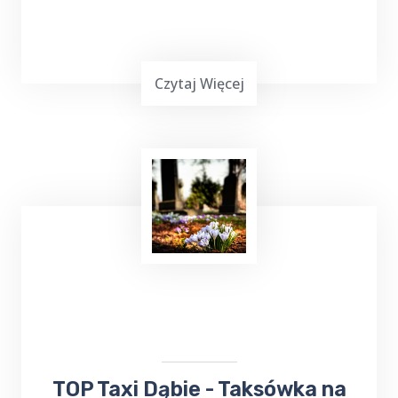
Czytaj Więcej
Uruchamianie auta
z TOP Taxi Dąbie,
zarówno przy użyciu kabli, jak i dodatkowego
urządzenia rozruchowego, to skuteczne
metody, które pozwalają na szybkie
przywrócenie pojazdu do działania.
​TOP Taxi Dąbie - Taksówka na