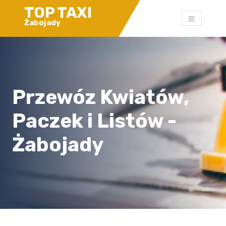
TOP TAXI
Żabojady
Przewóz Kwiatów,
Paczek i Listów -
Żabojady