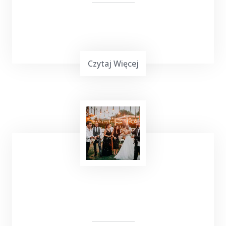
Czytaj Więcej
Podróżowanie często jest wymagające,
zwłaszcza gdy chcemy dotrzeć do miejsca
leczenia. Jeśli planujesz wyjazd do Gołdapi i
potrzebujesz bezproblemowego transportu
do
Sanatorium Wital
, TOP TAXI Żabojady ma
dla ciebie doskonałą ofertę.