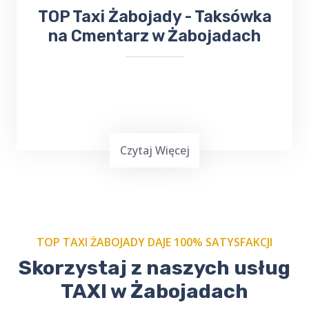
​TOP Taxi Żabojady - Taksówka
na Cmentarz w Żabojadach
Czytaj Więcej
TOP TAXI ŻABOJADY DAJE 100% SATYSFAKCJI
Skorzystaj z naszych usług
Zamów nasze
taxi na cmentarz w
Żabojadach
i podróżuj w spokoju.
TAXI w Żabojadach
Profesjonalni kierowcy, szacunek dla tradycji.