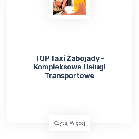
Wielu z nas lubi uczestniczyć w różnych
wydarzeniach kulturalnych. W takiej sytuacji
skorzystaj z usług TOP TAXI Żabojady, które
zapewnia bezpieczny przejazd na koncerty,
dni Gołdapi,
jarmarki
, kiermasze i inne
wydarzenia.
​TOP Taxi Żabojady -
Kompleksowe Usługi
Transportowe
Czytaj Więcej