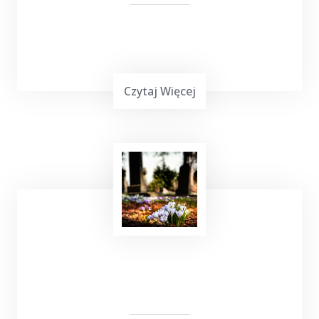
Czytaj Więcej
Uruchamianie auta
z TOP Taxi Żabojady,
zarówno przy użyciu kabli, jak i dodatkowego
urządzenia rozruchowego, to skuteczne
metody, które pozwalają na szybkie
przywrócenie pojazdu do działania.