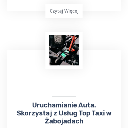
Czytaj Więcej
Masz mało czasu, jesteś zapracowany lub nie
możesz iść na zakupy? Skorzystaj z usług
TOP Taxi Żabojady na terenie Twojej
miejscowości! W przypadku niewielkich
zakupów kierowca może dostarczyć towar
pod wskazany adres.
Uruchamianie Auta.
Skorzystaj z Usług Top Taxi w
Żabojadach