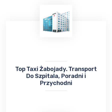
TOP Taxi Żabojady oferuje usługi
transportowe na lotniska w
Warszawie
,
Gdańsku
, Olsztynie-Mazurach
Szymany
oraz
Port Lotniczy Kowno na Litwie. Niezależnie
od miejsca docelowego, odbierze Cię lub
zawiezie
taksówka bezpośrednio na
lotnisko
.
​Top Taxi Żabojady. Transport
Do Szpitala, Poradni i
Przychodni