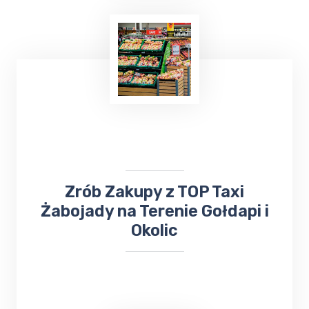
Już teraz, niezależnie od tego, czy chcesz
wysłać
bukiet kwiatów
, czy odebrać ważną
przesyłkę, firma ta z pewnością sprosta
Twoim oczekiwaniom. Nie trać czasu na
samodzielne załatwianie tych spraw - zaufaj
TOP Taxi Żabojady
!
​​​Zrób Zakupy z TOP Taxi
Żabojady na Terenie Gołdapi i
Okolic