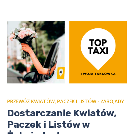
PRZEWÓZ KWIATÓW, PACZEK I LISTÓW - ŻABOJADY
​Dostarczanie Kwiatów,
Paczek i Listów w