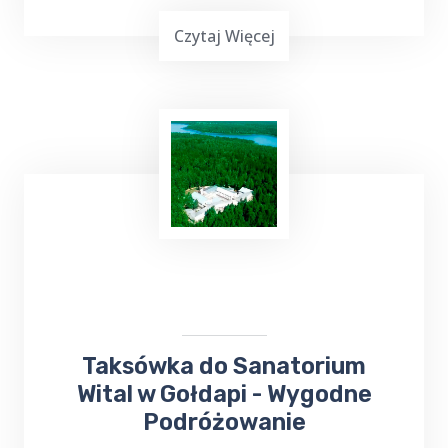
Czytaj Więcej
Top Taxi Żabojady
oferuje
kursy taksówką
do Szpitala
Wojewódzkiego,
Poradni
Specjalistycznych oraz
Przychodni
,
zapewniając wygodny i pewny sposób
dotarcia na miejsce.
Taksówka do Sanatorium
Wital w Gołdapi - Wygodne
Podróżowanie