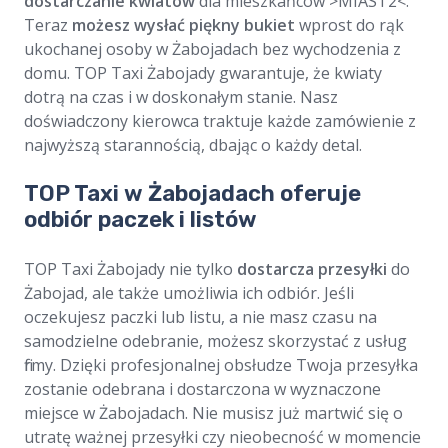
dostarczanie kwiatów
dla mieszkańców >MIAST2<.
Teraz
możesz wysłać piękny bukiet
wprost do rąk
ukochanej osoby w Żabojadach bez wychodzenia z
domu. TOP Taxi Żabojady gwarantuje, że kwiaty
dotrą na czas i w doskonałym stanie. Nasz
doświadczony kierowca traktuje każde zamówienie z
najwyższą starannością, dbając o każdy detal.
TOP Taxi w Żabojadach oferuje
odbiór paczek i listów
TOP Taxi Żabojady nie tylko
dostarcza przesyłki
do
Żabojad, ale także umożliwia ich odbiór. Jeśli
oczekujesz paczki lub listu, a nie masz czasu na
samodzielne odebranie, możesz skorzystać z usług
firmy. Dzięki profesjonalnej obsłudze Twoja przesyłka
zostanie odebrana i dostarczona w wyznaczone
miejsce w Żabojadach. Nie musisz już martwić się o
utratę ważnej przesyłki czy nieobecność w momencie