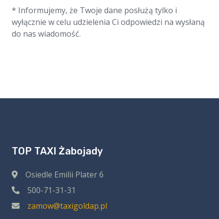
* Informujemy, że Twoje dane posłużą tylko i
wyłącznie w celu udzielenia Ci odpowiedzi na wysłaną
do nas wiadomość.
TOP TAXI Żabojady
Osiedle Emilii Plater 6
500-71-31-31
zamow@taxigoldap.pl