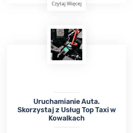
Czytaj Więcej
Masz mało czasu, jesteś zapracowany lub nie
możesz iść na zakupy? Skorzystaj z usług
TOP Taxi Kowalki na terenie Twojej
miejscowości! W przypadku niewielkich
zakupów kierowca może dostarczyć towar
pod wskazany adres.
Uruchamianie Auta.
Skorzystaj z Usług Top Taxi w
Kowalkach