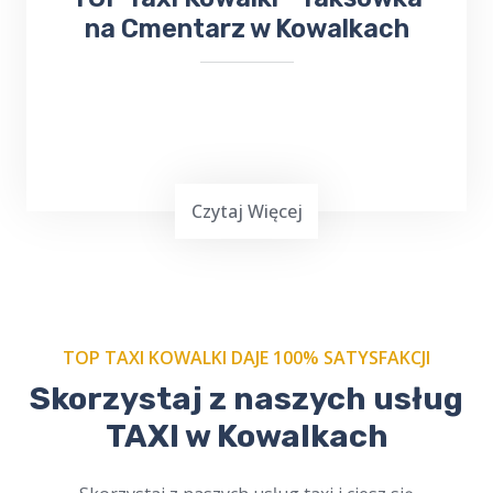
na Cmentarz w Kowalkach
Czytaj Więcej
TOP TAXI KOWALKI DAJE 100% SATYSFAKCJI
Skorzystaj z naszych usług
Zamów nasze
taxi na cmentarz w
Kowalkach
i podróżuj w spokoju.
TAXI w Kowalkach
Profesjonalni kierowcy, szacunek dla tradycji.
Dostępne online, zawsze na czas. Cichy i