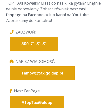
TOP TAXI Kowalki? Masz do nas kilka pytań? Chętnie
na nie odpowiemy. Zobacz również nasz
taxi
fanpage na Facebooku
lub
kanał na Youtube
.
Zapraszamy do kontaktu!
ZADZWOŃ:
500-71-31-31
NAPISZ WIADOMOŚĆ:
zamow@taxigoldap.pl
Nasz FanPage
@topTaxiGoldap