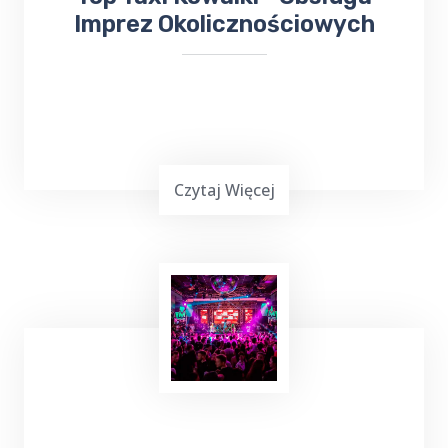
Imprez Okolicznościowych
Czytaj Więcej
Planowanie ważnej imprezy
okolicznościowej,
wesele, chrzciny czy
komunia
, może być stresującym
doświadczeniem. Dlatego warto skorzystać z
usług Top Taxi Kowalki, które specjalizuje się