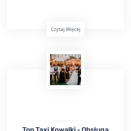
Czytaj Więcej
Podróżowanie często jest wymagające,
zwłaszcza gdy chcemy dotrzeć do miejsca
leczenia. Jeśli planujesz wyjazd do Gołdapi i
potrzebujesz bezproblemowego transportu
do
Sanatorium Wital
, TOP TAXI Kowalki ma
dla ciebie doskonałą ofertę.
​​Top Taxi Kowalki - Obsługa