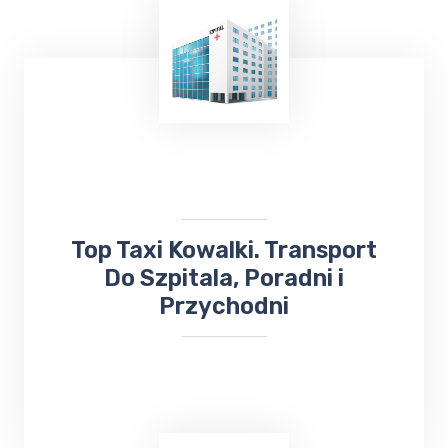
TOP Taxi Kowalki oferuje usługi
transportowe na lotniska w
Warszawie
,
Gdańsku
, Olsztynie-Mazurach
Szymany
oraz
Port Lotniczy Kowno na Litwie. Niezależnie
od miejsca docelowego, odbierze Cię lub
zawiezie
taksówka bezpośrednio na
lotnisko
.
​Top Taxi Kowalki. Transport
Do Szpitala, Poradni i
Przychodni