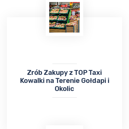
Już teraz, niezależnie od tego, czy chcesz
wysłać
bukiet kwiatów
, czy odebrać ważną
przesyłkę, firma ta z pewnością sprosta
Twoim oczekiwaniom. Nie trać czasu na
samodzielne załatwianie tych spraw - zaufaj
TOP Taxi Kowalki
!
​​​Zrób Zakupy z TOP Taxi
Kowalki na Terenie Gołdapi i
Okolic