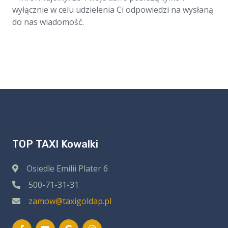
wyłącznie w celu udzielenia Ci odpowiedzi na wysłaną
do nas wiadomość.
TOP TAXI Kowalki
Osiedle Emilii Plater 6
500-71-31-31
zamow@taxigoldap.pl