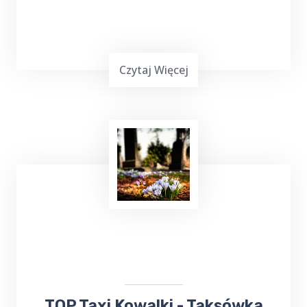
Czytaj Więcej
Uruchamianie auta
z TOP Taxi Kowalki,
zarówno przy użyciu kabli, jak i dodatkowego
urządzenia rozruchowego, to skuteczne
metody, które pozwalają na szybkie
przywrócenie pojazdu do działania.
​TOP Taxi Kowalki - Taksówka