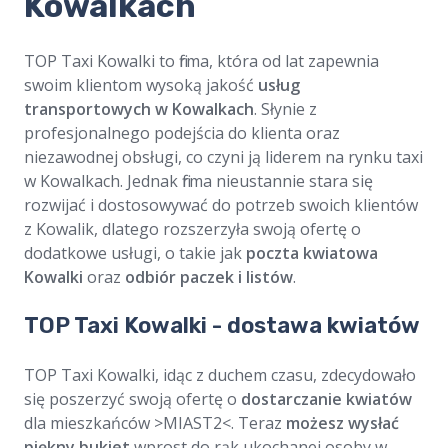
Kowalkach
TOP Taxi Kowalki to firma, która od lat zapewnia
swoim klientom wysoką jakość
usług
transportowych w Kowalkach
. Słynie z
profesjonalnego podejścia do klienta oraz
niezawodnej obsługi, co czyni ją liderem na rynku taxi
w Kowalkach. Jednak firma nieustannie stara się
rozwijać i dostosowywać do potrzeb swoich klientów
z Kowalik, dlatego rozszerzyła swoją ofertę o
dodatkowe usługi, o takie jak
poczta kwiatowa
Kowalki
oraz
odbiór paczek i listów
.
TOP Taxi Kowalki - dostawa kwiatów
TOP Taxi Kowalki, idąc z duchem czasu, zdecydowało
się poszerzyć swoją ofertę o
dostarczanie kwiatów
dla mieszkańców >MIAST2<. Teraz
możesz wysłać
piękny bukiet
wprost do rąk ukochanej osoby w