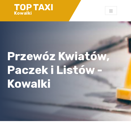
TOP TAXI
Kowalki
Przewóz Kwiatów,
Paczek i Listów -
Kowalki