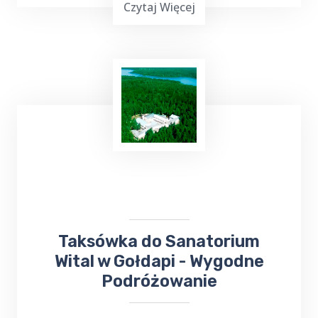
Czytaj Więcej
Top Taxi Kowalki
oferuje
kursy taksówką do
Szpitala
Wojewódzkiego,
Poradni
Specjalistycznych oraz
Przychodni
,
zapewniając wygodny i pewny sposób
dotarcia na miejsce.
Taksówka do Sanatorium
Wital w Gołdapi - Wygodne
Podróżowanie