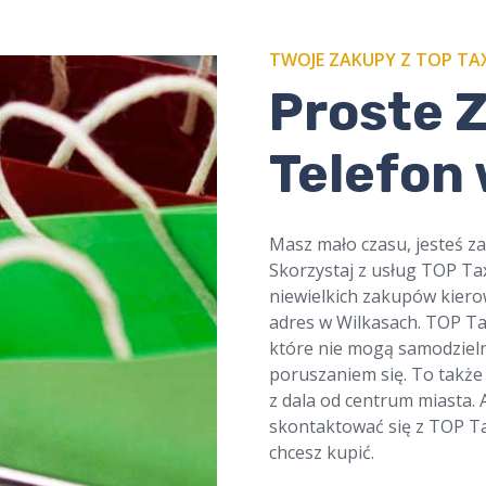
TWOJE ZAKUPY Z TOP TAX
​Proste 
Telefon
Masz mało czasu, jesteś z
Skorzystaj z usług TOP Tax
niewielkich zakupów kier
adres w Wilkasach. TOP Ta
które nie mogą samodzieln
poruszaniem się. To także
z dala od centrum miasta. 
skontaktować się z TOP Tax
chcesz kupić.