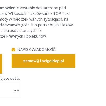
amówienie
zostanie dostarczone pod
es w Wilkasach! Taksówkarz z TOP Taxi
mocy w nieoczekiwanych sytuacjach, na
odziewanych gości lub potrzebujesz leków!
e dla osób starszych i z
kże krewnych i opiekunów.
NAPISZ WIADOMOŚĆ:
zamow@taxigoldap.pl
ejscowości: