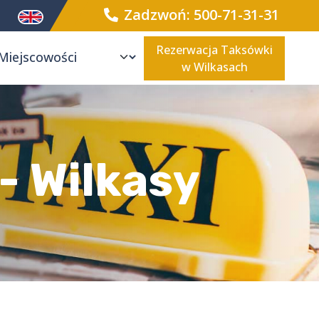
Zadzwoń: 500-71-31-31
Rezerwacja Taksówki
w Wilkasach
- Wilkasy