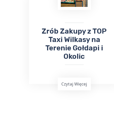
komunia
, może być stresującym
doświadczeniem. Dlatego warto
skorzystać z usług Top Taxi Wilkasy,
które specjalizuje się w obsłudze
imprez rodzinnych i firmowych.
​​​Zrób Zakupy z TOP
Taxi Wilkasy na
Terenie Gołdapi i
Okolic
Czytaj Więcej