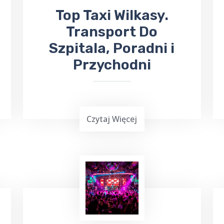
​Top Taxi Wilkasy.
Transport Do
Szpitala, Poradni i
Przychodni
Czytaj Więcej
Top Taxi Wilkasy
oferuje
kursy
taksówką do Szpitala
Wojewódzkiego,
Poradni
Specjalistycznych oraz