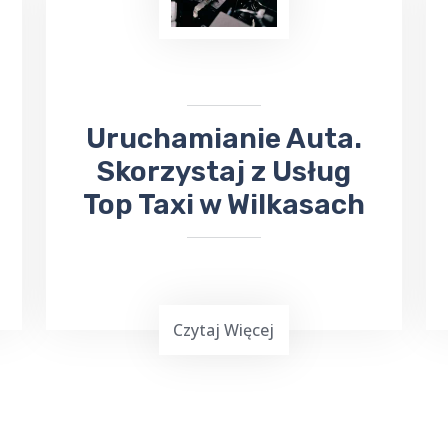
sytuacji skorzystaj z usług TOP TAXI
Wilkasy, które zapewnia bezpieczny
przejazd na koncerty, dni Gołdapi,
jarmarki
, kiermasze i inne wydarzenia.
Uruchamianie Auta.
Skorzystaj z Usług
Top Taxi w Wilkasach
Czytaj Więcej