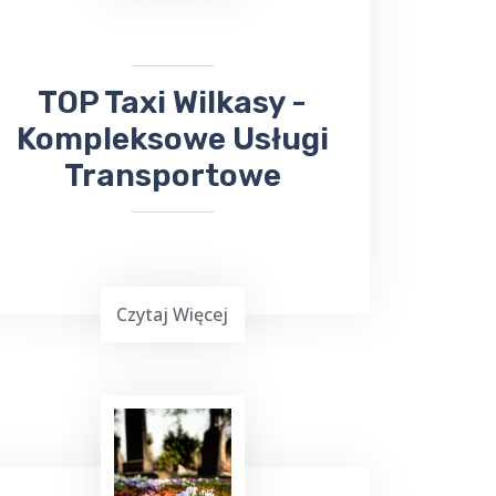
bezproblemowego transportu do
Sanatorium Wital
, TOP TAXI Wilkasy
ma dla ciebie doskonałą ofertę.
​TOP Taxi Wilkasy -
Kompleksowe Usługi
Transportowe
Czytaj Więcej
Już teraz, niezależnie od tego, czy
chcesz wysłać
bukiet kwiatów
, czy