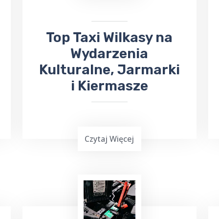
Przychodni
, zapewniając wygodny i
pewny sposób dotarcia na miejsce.
Top Taxi Wilkasy na
Wydarzenia
Kulturalne, Jarmarki
i Kiermasze
Czytaj Więcej
Wielu z nas lubi uczestniczyć w różnych
wydarzeniach kulturalnych. W takiej