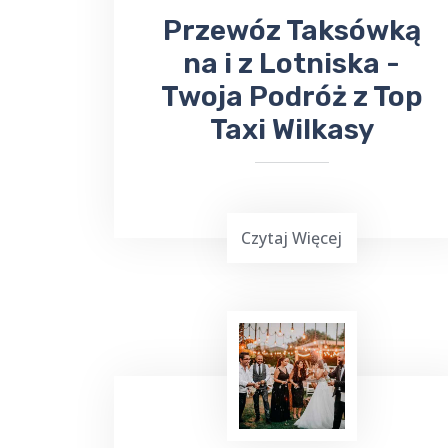
​Przewóz Taksówką
na i z Lotniska -
Twoja Podróż z Top
Taxi Wilkasy
Czytaj Więcej
TOP Taxi Wilkasy oferuje usługi
transportowe na lotniska w
Warszawie
,
Gdańsku
, Olsztynie-
Mazurach
Szymany
oraz Port Lotniczy
Kowno na Litwie. Niezależnie od