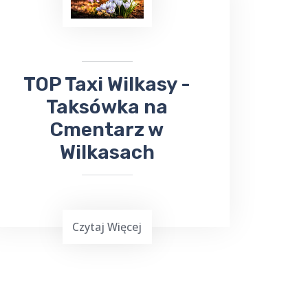
odebrać ważną przesyłkę, firma ta z
pewnością sprosta Twoim
oczekiwaniom. Nie trać czasu na
samodzielne załatwianie tych spraw -
zaufaj
TOP Taxi Wilkasy
!
​TOP Taxi Wilkasy -
Taksówka na
Cmentarz w
Wilkasach
Czytaj Więcej