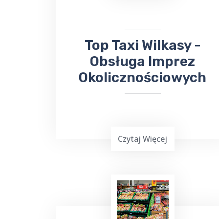
miejsca docelowego, odbierze Cię lub
zawiezie
taksówka bezpośrednio na
lotnisko
.
​​Top Taxi Wilkasy -
Obsługa Imprez
Okolicznościowych
Czytaj Więcej
Planowanie ważnej imprezy
okolicznościowej,
wesele, chrzciny czy