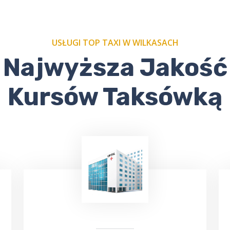
USŁUGI TOP TAXI W WILKASACH
Najwyższa Jakość
Kursów Taksówką