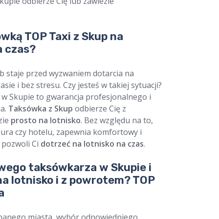
upie odbierze Cię lub zawiezie
wką TOP Taxi z Skup na
a czas?
ób staje przed wyzwaniem dotarcia na
ie i bez stresu. Czy jesteś w takiej sytuacji?
w Skupie to gwarancja profesjonalnego i
a.
Taksówka z Skup
odbierze Cię z
zie
prosto na lotnisko
. Bez względu na to,
iura czy hotelu, zapewnia komfortowy i
 pozwoli Ci
dotrzeć na lotnisko na czas
.
wego taksówkarza w Skupie i
na lotnisko i z powrotem? TOP
a
znanego miasta, wybór odpowiedniego