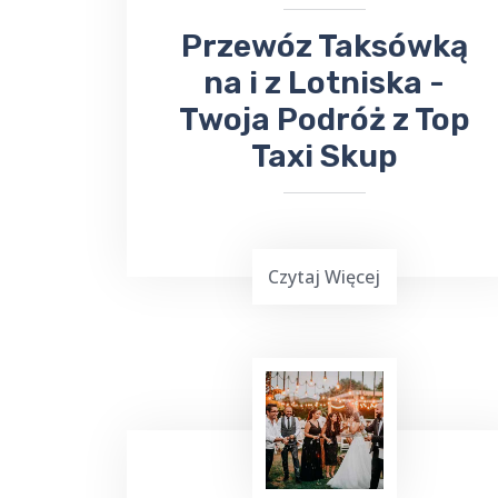
​Przewóz Taksówką
na i z Lotniska -
Twoja Podróż z Top
Taxi Skup
Czytaj Więcej
TOP Taxi Skup oferuje usługi
transportowe na lotniska w
Warszawie
,
Gdańsku
, Olsztynie-
Mazurach
Szymany
oraz Port Lotniczy