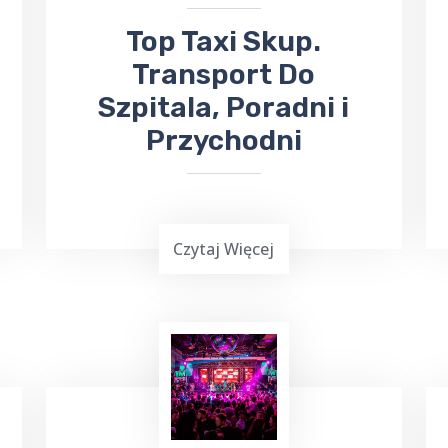
​Top Taxi Skup.
Transport Do
Szpitala, Poradni i
Przychodni
Czytaj Więcej
Top Taxi Skup
oferuje
kursy taksówką
do Szpitala
Wojewódzkiego,
Poradni
Specjalistycznych oraz
Przychodni
,