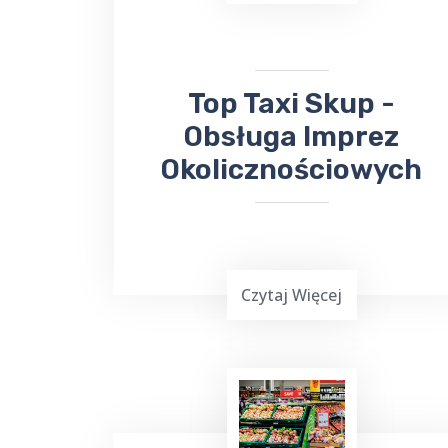
Kowno na Litwie. Niezależnie od
miejsca docelowego, odbierze Cię lub
zawiezie
taksówka bezpośrednio na
lotnisko
.
​​Top Taxi Skup -
Obsługa Imprez
Okolicznościowych
Czytaj Więcej
Planowanie ważnej imprezy
okolicznościowej,
wesele, chrzciny czy