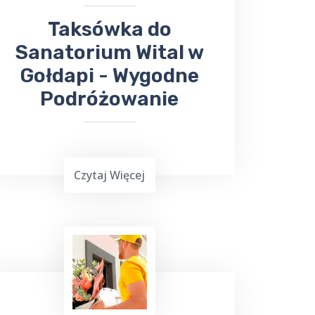
Taksówka do
Sanatorium Wital w
Gołdapi - Wygodne
Podróżowanie
Czytaj Więcej
Podróżowanie często jest wymagające,
zwłaszcza gdy chcemy dotrzeć do
miejsca leczenia. Jeśli planujesz wyjazd
do Gołdapi i potrzebujesz