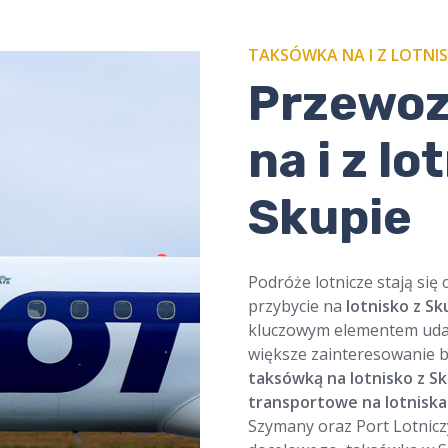
TAKSÓWKA NA I Z LOTNIS
​​Przewo
na i z lo
Skupie
Podróże lotnicze stają się 
przybycie na
lotnisko z Sk
kluczowym elementem udan
większe zainteresowanie 
taksówką na lotnisko z S
transportowe na lotniska
Szymany oraz Port Lotnicz