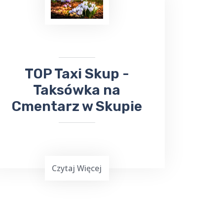
odebrać ważną przesyłkę, firma ta z
pewnością sprosta Twoim
oczekiwaniom. Nie trać czasu na
samodzielne załatwianie tych spraw -
zaufaj
TOP Taxi Skup
!
​TOP Taxi Skup -
Taksówka na
Cmentarz w Skupie
Czytaj Więcej