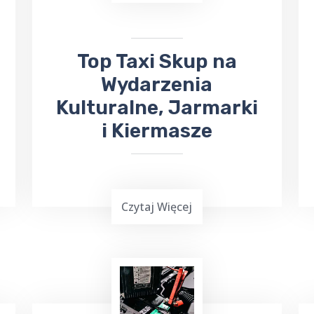
zapewniając wygodny i pewny sposób
dotarcia na miejsce.
Top Taxi Skup na
Wydarzenia
Kulturalne, Jarmarki
i Kiermasze
Czytaj Więcej
Wielu z nas lubi uczestniczyć w różnych