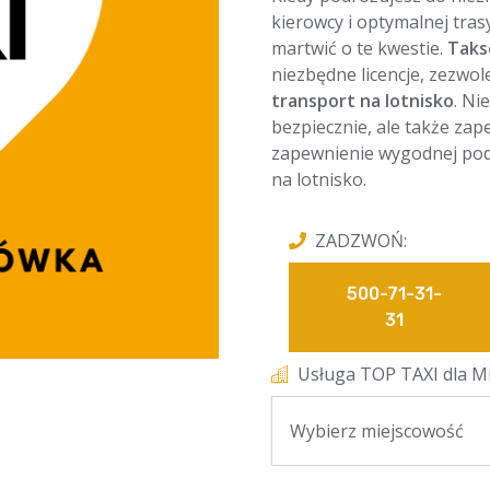
kierowcy i optymalnej trasy
martwić o te kwestie.
Taks
niezbędne licencje, zezwo
transport na lotnisko
. Ni
bezpiecznie, ale także zap
zapewnienie wygodnej podr
na lotnisko.
ZADZWOŃ:
500-71-31-
31
Usługa TOP TAXI dla Mi