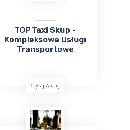
bezproblemowego transportu do
Sanatorium Wital
, TOP TAXI Skup ma
dla ciebie doskonałą ofertę.
​TOP Taxi Skup -
Kompleksowe Usługi
Transportowe
Czytaj Więcej
Już teraz, niezależnie od tego, czy
chcesz wysłać
bukiet kwiatów
, czy