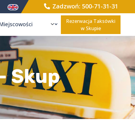
Zadzwoń: 500-71-31-31
Rezerwacja Taksówki
w Skupie
 - Skup