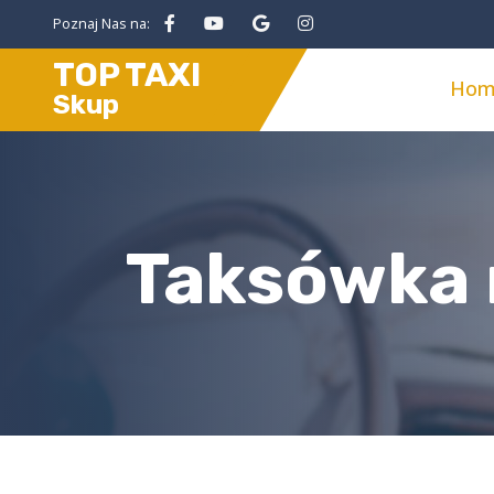
Poznaj Nas na:
TOP TAXI
Hom
Skup
Taksówka n