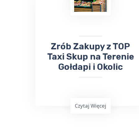
komunia
, może być stresującym
doświadczeniem. Dlatego warto
skorzystać z usług Top Taxi Skup,
które specjalizuje się w obsłudze
imprez rodzinnych i firmowych.
​​​Zrób Zakupy z TOP
Taxi Skup na Terenie
Gołdapi i Okolic
Czytaj Więcej