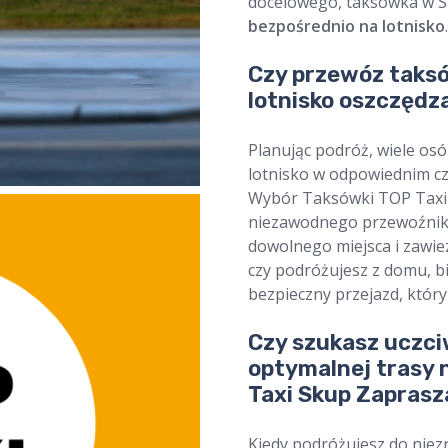
docelowego, taksówka w Sk
bezpośrednio na lotnisko
.
Czy przewóz taksó
lotnisko oszczędz
Planując podróż, wiele os
lotnisko w odpowiednim czas
Wybór Taksówki TOP Taxi 
niezawodnego przewoźnik
dowolnego miejsca i zawie
czy podróżujesz z domu, b
bezpieczny przejazd, który
Czy szukasz uczci
optymalnej trasy 
Taxi Skup Zaprasz
Kiedy podróżujesz do nie