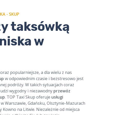
KA - SKUP
zy taksówką
tniska w
coraz popularniejsze, a dla wielu z nas
up
w odpowiednim czasie i bezstresowo jest
ej podróży. W takich sytuacjach coraz
budzi wygodny i niezawodny
przewóz
kup
. TOP Taxi Skup oferuje
usługi
w Warszawie, Gdańsku, Olsztynie-Mazurach
y Kowno na Litwie. Niezależnie od miejsca