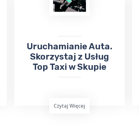
wydarzeniach kulturalnych. W takiej
sytuacji skorzystaj z usług TOP TAXI
Skup, które zapewnia bezpieczny
przejazd na koncerty, dni Gołdapi,
jarmarki
, kiermasze i inne wydarzenia.
Uruchamianie Auta.
Skorzystaj z Usług
Top Taxi w Skupie
Czytaj Więcej