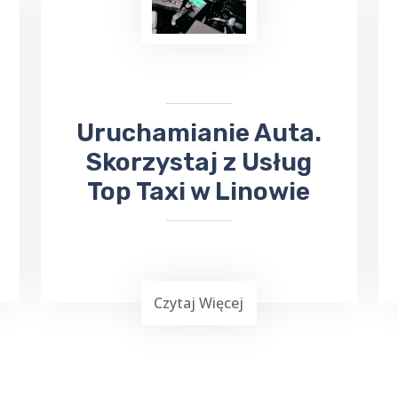
wydarzeniach kulturalnych. W takiej
sytuacji skorzystaj z usług TOP TAXI
Linowo, które zapewnia bezpieczny
przejazd na koncerty, dni Gołdapi,
jarmarki
, kiermasze i inne wydarzenia.
Uruchamianie Auta.
Skorzystaj z Usług
Top Taxi w Linowie
Czytaj Więcej