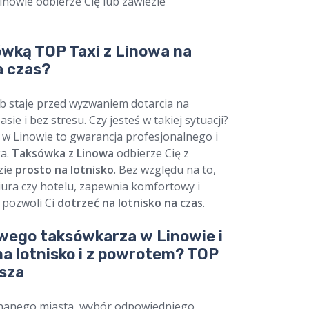
nowie odbierze Cię lub zawiezie
wką TOP Taxi z Linowa na
a czas?
ób staje przed wyzwaniem dotarcia na
ie i bez stresu. Czy jesteś w takiej sytuacji?
w Linowie to gwarancja profesjonalnego i
a.
Taksówka z Linowa
odbierze Cię z
zie
prosto na lotnisko
. Bez względu na to,
iura czy hotelu, zapewnia komfortowy i
 pozwoli Ci
dotrzeć na lotnisko na czas
.
wego taksówkarza w Linowie i
na lotnisko i z powrotem? TOP
sza
znanego miasta, wybór odpowiedniego