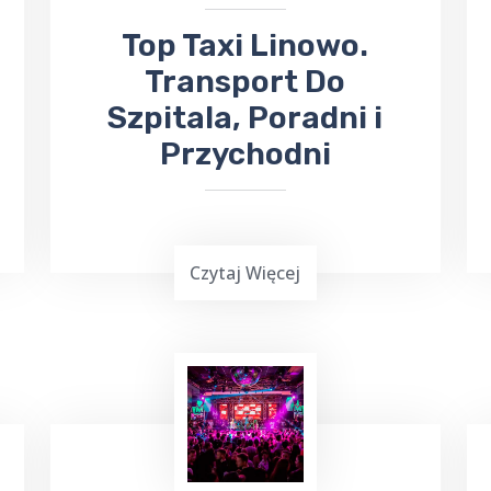
​Top Taxi Linowo.
Transport Do
Szpitala, Poradni i
Przychodni
Czytaj Więcej
Top Taxi Linowo
oferuje
kursy
taksówką do Szpitala
Wojewódzkiego,
Poradni
Specjalistycznych oraz