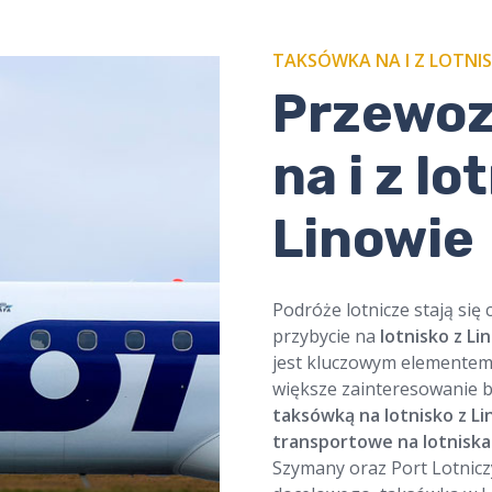
TAKSÓWKA NA I Z LOTNIS
​​Przewo
na i z lo
Linowie
Podróże lotnicze stają się 
przybycie na
lotnisko z Li
jest kluczowym elementem 
większe zainteresowanie 
taksówką na lotnisko z L
transportowe na lotniska
Szymany oraz Port Lotnicz