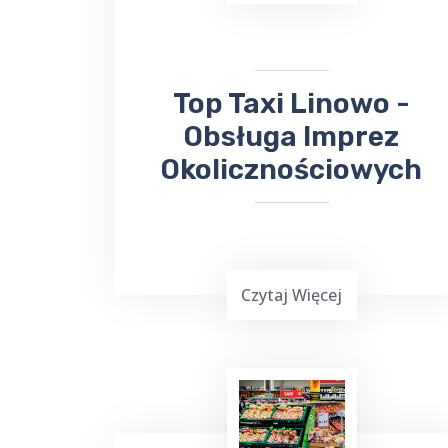
Kowno na Litwie. Niezależnie od
miejsca docelowego, odbierze Cię lub
zawiezie
taksówka bezpośrednio na
lotnisko
.
​​Top Taxi Linowo -
Obsługa Imprez
Okolicznościowych
Czytaj Więcej
Planowanie ważnej imprezy
okolicznościowej,
wesele, chrzciny czy