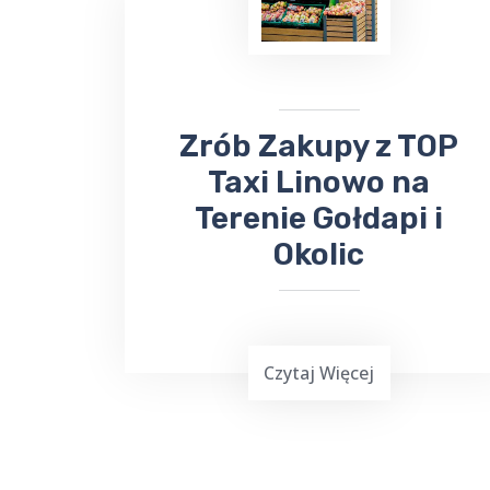
komunia
, może być stresującym
doświadczeniem. Dlatego warto
skorzystać z usług Top Taxi Linowo,
które specjalizuje się w obsłudze
imprez rodzinnych i firmowych.
​​​Zrób Zakupy z TOP
Taxi Linowo na
Terenie Gołdapi i
Okolic
Czytaj Więcej