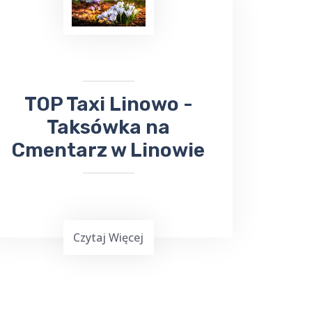
odebrać ważną przesyłkę, firma ta z
pewnością sprosta Twoim
oczekiwaniom. Nie trać czasu na
samodzielne załatwianie tych spraw -
zaufaj
TOP Taxi Linowo
!
​TOP Taxi Linowo -
Taksówka na
Cmentarz w Linowie
Czytaj Więcej