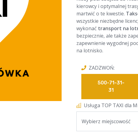
kierowcy i optymalnej trasy
martwić o te kwestie.
Taks
wszystkie niezbędne licenc
wykonać
transport na lot
bezpiecznie, ale także zap
zapewnienie wygodnej podr
na lotnisko.
ZADZWOŃ:
500-71-31-
31
Usługa TOP TAXI dla Mi