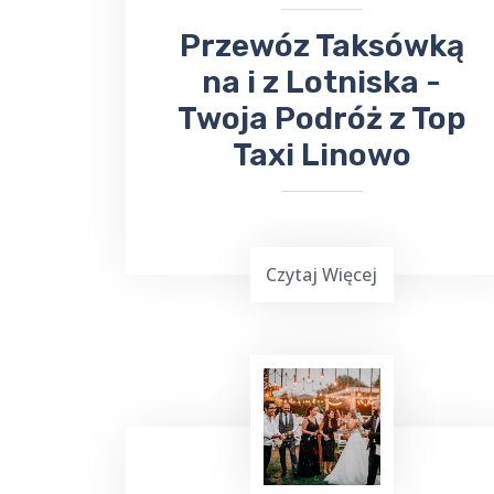
​Przewóz Taksówką
na i z Lotniska -
Twoja Podróż z Top
Taxi Linowo
Czytaj Więcej
TOP Taxi Linowo oferuje usługi
transportowe na lotniska w
Warszawie
,
Gdańsku
, Olsztynie-
Mazurach
Szymany
oraz Port Lotniczy