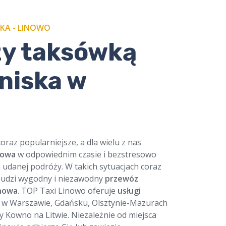
KA - LINOWO
zy taksówką
tniska w
coraz popularniejsze, a dla wielu z nas
nowa
w odpowiednim czasie i bezstresowo
udanej podróży. W takich sytuacjach coraz
budzi wygodny i niezawodny
przewóz
inowa
. TOP Taxi Linowo oferuje
usługi
w Warszawie, Gdańsku, Olsztynie-Mazurach
y Kowno na Litwie. Niezależnie od miejsca