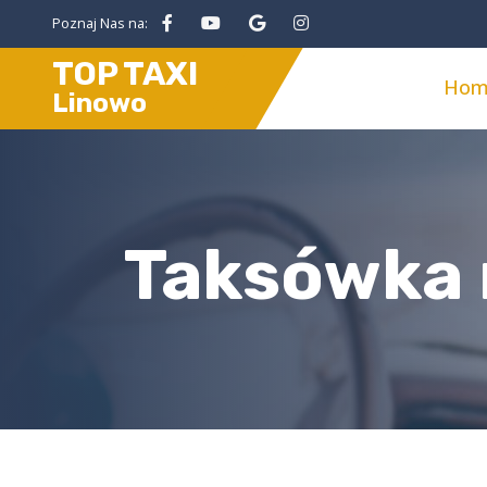
Poznaj Nas na:
TOP TAXI
Hom
Linowo
Taksówka n