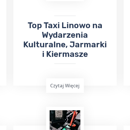
Przychodni
, zapewniając wygodny i
pewny sposób dotarcia na miejsce.
Top Taxi Linowo na
Wydarzenia
Kulturalne, Jarmarki
i Kiermasze
Czytaj Więcej
Wielu z nas lubi uczestniczyć w różnych