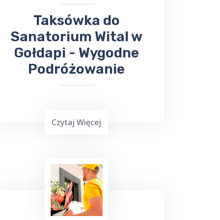
Taksówka do
Sanatorium Wital w
Gołdapi - Wygodne
Podróżowanie
Czytaj Więcej
Podróżowanie często jest wymagające,
zwłaszcza gdy chcemy dotrzeć do
miejsca leczenia. Jeśli planujesz wyjazd
do Gołdapi i potrzebujesz