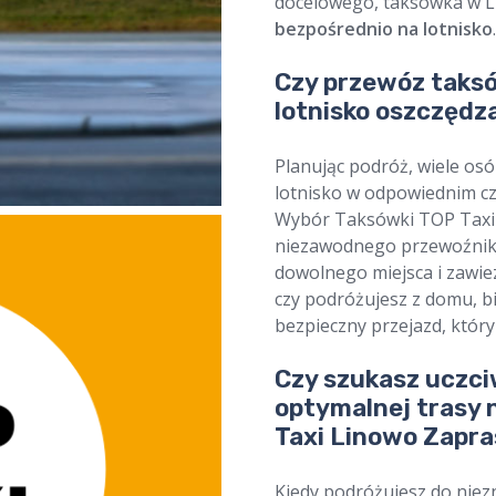
docelowego, taksówka w Li
bezpośrednio na lotnisko
.
Czy przewóz taksó
lotnisko oszczędz
Planując podróż, wiele os
lotnisko w odpowiednim czas
Wybór Taksówki TOP Taxi 
niezawodnego przewoźnik
dowolnego miejsca i zawie
czy podróżujesz z domu, b
bezpieczny przejazd, który
Czy szukasz uczci
optymalnej trasy 
Taxi Linowo Zapra
Kiedy podróżujesz do nie