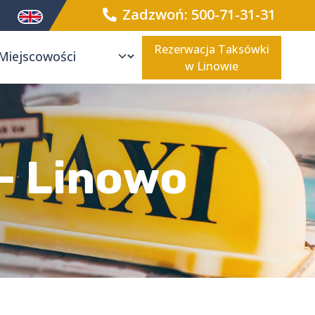
Zadzwoń: 500-71-31-31
Rezerwacja Taksówki
w Linowie
 - Linowo