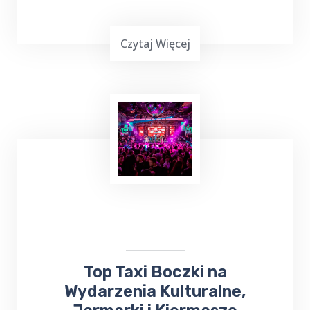
Czytaj Więcej
Planowanie ważnej imprezy
okolicznościowej,
wesele, chrzciny czy
komunia
, może być stresującym
doświadczeniem. Dlatego warto skorzystać z
usług Top Taxi Boczki, które specjalizuje się
w obsłudze imprez rodzinnych i firmowych.
Top Taxi Boczki na
Wydarzenia Kulturalne,