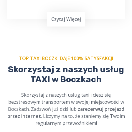
Czytaj Więcej
TOP TAXI BOCZKI DAJE 100% SATYSFAKCJI
Skorzystaj z naszych usług
Zamów nasze
taxi na cmentarz w Boczkach
i
TAXI w Boczkach
podróżuj w spokoju. Profesjonalni kierowcy,
szacunek dla tradycji. Dostępne online,
zawsze na czas. Cichy i bezpieczny przejazd.
Skorzystaj z naszych usług taxi i ciesz się
bezstresowym transportem w swojej miejscowości w
Boczkach. Zadzwoń już dziś lub
zarezerwuj przejazd
przez internet
. Liczymy na to, że staniemy się Twoim
regularnym przewoźnikiem!