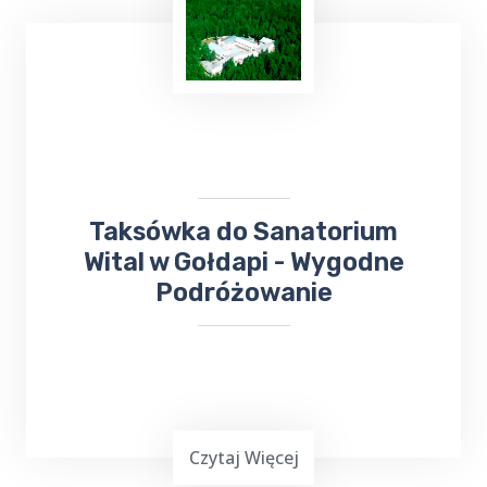
Top Taxi Boczki
oferuje
kursy taksówką do
Szpitala
Wojewódzkiego,
Poradni
Specjalistycznych oraz
Przychodni
,
zapewniając wygodny i pewny sposób
dotarcia na miejsce.
Taksówka do Sanatorium
Wital w Gołdapi - Wygodne
Podróżowanie
Czytaj Więcej