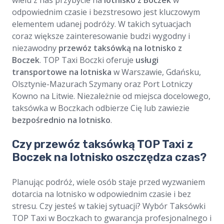
wielu z nas przybycie na
lotnisko z Boczek
w
odpowiednim czasie i bezstresowo jest kluczowym
elementem udanej podróży. W takich sytuacjach
coraz większe zainteresowanie budzi wygodny i
niezawodny
przewóz taksówką na lotnisko z
Boczek
. TOP Taxi Boczki oferuje
usługi
transportowe na lotniska
w Warszawie, Gdańsku,
Olsztynie-Mazurach Szymany oraz Port Lotniczy
Kowno na Litwie. Niezależnie od miejsca docelowego,
taksówka w Boczkach odbierze Cię lub zawiezie
bezpośrednio na lotnisko
.
Czy przewóz taksówką TOP Taxi z
Boczek na lotnisko oszczędza czas?
Planując podróż, wiele osób staje przed wyzwaniem
dotarcia na lotnisko w odpowiednim czasie i bez
stresu. Czy jesteś w takiej sytuacji? Wybór Taksówki
TOP Taxi w Boczkach to gwarancja profesjonalnego i