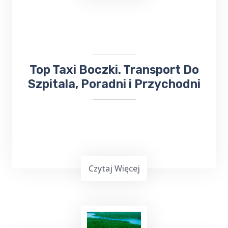
Lotniczy Kowno na Litwie. Niezależnie od
miejsca docelowego, odbierze Cię lub
zawiezie
taksówka bezpośrednio na
lotnisko
.
​Top Taxi Boczki. Transport Do
Szpitala, Poradni i Przychodni
Czytaj Więcej