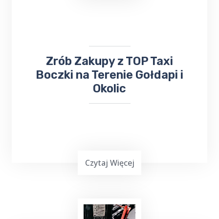
przesyłkę, firma ta z pewnością sprosta
Twoim oczekiwaniom. Nie trać czasu na
samodzielne załatwianie tych spraw - zaufaj
TOP Taxi Boczki
!
​​​Zrób Zakupy z TOP Taxi
Boczki na Terenie Gołdapi i
Okolic
Czytaj Więcej