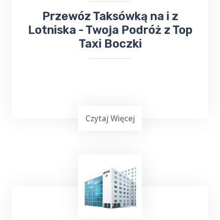
​Przewóz Taksówką na i z
Lotniska - Twoja Podróż z Top
Taxi Boczki
Czytaj Więcej
TOP Taxi Boczki oferuje usługi transportowe
na lotniska w
Warszawie
,
Gdańsku
,
Olsztynie-Mazurach
Szymany
oraz Port