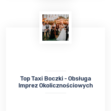
Podróżowanie często jest wymagające,
zwłaszcza gdy chcemy dotrzeć do miejsca
leczenia. Jeśli planujesz wyjazd do Gołdapi i
potrzebujesz bezproblemowego transportu
do
Sanatorium Wital
, TOP TAXI Boczki ma
dla ciebie doskonałą ofertę.
​​Top Taxi Boczki - Obsługa
Imprez Okolicznościowych