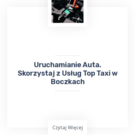
Masz mało czasu, jesteś zapracowany lub nie
możesz iść na zakupy? Skorzystaj z usług
TOP Taxi Boczki na terenie Twojej
miejscowości! W przypadku niewielkich
zakupów kierowca może dostarczyć towar
pod wskazany adres.
Uruchamianie Auta.
Skorzystaj z Usług Top Taxi w
Boczkach
Czytaj Więcej