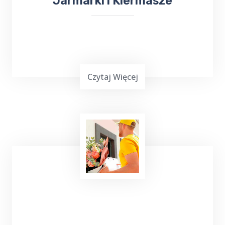
Jarmarki i Kiermasze
Czytaj Więcej
Wielu z nas lubi uczestniczyć w różnych
wydarzeniach kulturalnych. W takiej sytuacji
skorzystaj z usług TOP TAXI Boczki, które
zapewnia bezpieczny przejazd na koncerty,
dni Gołdapi,
jarmarki
, kiermasze i inne
wydarzenia.