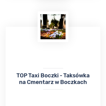
Uruchamianie auta
z TOP Taxi Boczki,
zarówno przy użyciu kabli, jak i dodatkowego
urządzenia rozruchowego, to skuteczne
metody, które pozwalają na szybkie
przywrócenie pojazdu do działania.
​TOP Taxi Boczki - Taksówka
na Cmentarz w Boczkach