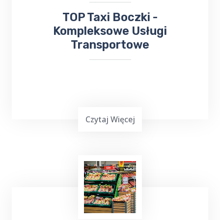
​TOP Taxi Boczki -
Kompleksowe Usługi
Transportowe
Czytaj Więcej
Już teraz, niezależnie od tego, czy chcesz
wysłać
bukiet kwiatów
, czy odebrać ważną