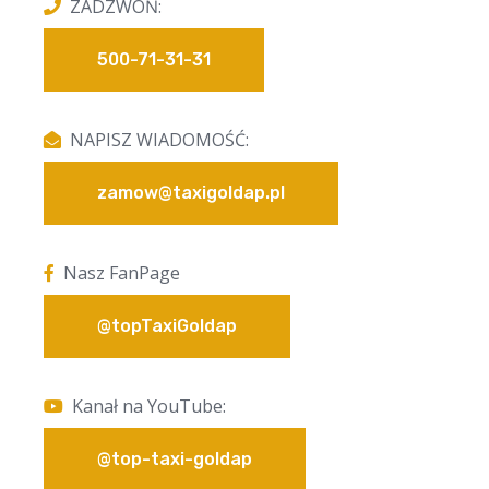
ZADZWOŃ:
500-71-31-31
NAPISZ WIADOMOŚĆ:
zamow@taxigoldap.pl
Nasz FanPage
@topTaxiGoldap
Kanał na YouTube:
@top-taxi-goldap