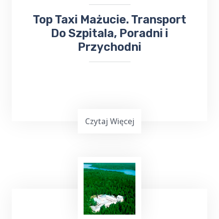
lotnisko
.
​Top Taxi Mażucie. Transport
Do Szpitala, Poradni i
Przychodni
Czytaj Więcej
Top Taxi Mażucie
oferuje
kursy taksówką
do Szpitala
Wojewódzkiego,
Poradni