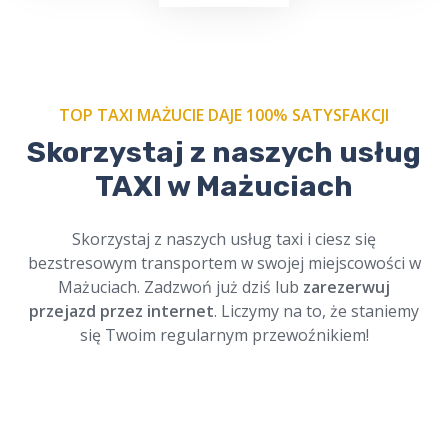
TOP TAXI MAŻUCIE DAJE 100% SATYSFAKCJI
Skorzystaj z naszych usług
Zamów nasze
taxi na cmentarz w Mażuciach
TAXI w Mażuciach
i podróżuj w spokoju. Profesjonalni kierowcy,
szacunek dla tradycji. Dostępne online,
zawsze na czas. Cichy i bezpieczny przejazd.
Skorzystaj z naszych usług taxi i ciesz się
bezstresowym transportem w swojej miejscowości w
Mażuciach. Zadzwoń już dziś lub
zarezerwuj
przejazd przez internet
. Liczymy na to, że staniemy
się Twoim regularnym przewoźnikiem!