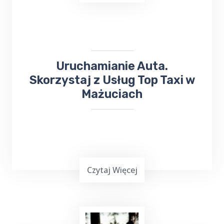
TOP Taxi Mażucie na terenie Twojej
miejscowości! W przypadku niewielkich
zakupów kierowca może dostarczyć towar
pod wskazany adres.
Uruchamianie Auta.
Skorzystaj z Usług Top Taxi w
Mażuciach
Czytaj Więcej