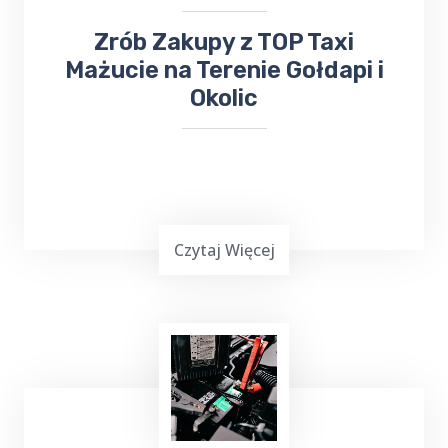
​​​Zrób Zakupy z TOP Taxi
Mażucie na Terenie Gołdapi i
Okolic
Czytaj Więcej
Masz mało czasu, jesteś zapracowany lub nie
możesz iść na zakupy? Skorzystaj z usług