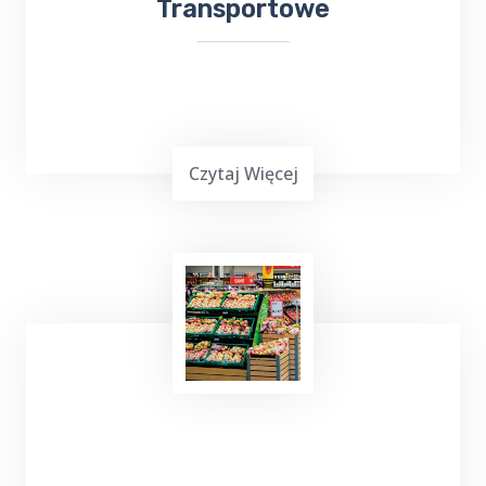
Transportowe
Czytaj Więcej
Już teraz, niezależnie od tego, czy chcesz
wysłać
bukiet kwiatów
, czy odebrać ważną
przesyłkę, firma ta z pewnością sprosta
Twoim oczekiwaniom. Nie trać czasu na
samodzielne załatwianie tych spraw - zaufaj
TOP Taxi Mażucie
!