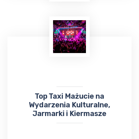
Planowanie ważnej imprezy
okolicznościowej,
wesele, chrzciny czy
komunia
, może być stresującym
doświadczeniem. Dlatego warto skorzystać z
usług Top Taxi Mażucie, które specjalizuje
się w obsłudze imprez rodzinnych i firmowych.
Top Taxi Mażucie na
Wydarzenia Kulturalne,
Jarmarki i Kiermasze