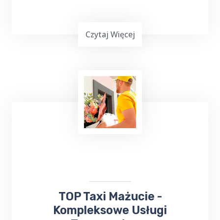
Czytaj Więcej
Wielu z nas lubi uczestniczyć w różnych
wydarzeniach kulturalnych. W takiej sytuacji
skorzystaj z usług TOP TAXI Mażucie, które
zapewnia bezpieczny przejazd na koncerty,
dni Gołdapi,
jarmarki
, kiermasze i inne
wydarzenia.
​TOP Taxi Mażucie -
Kompleksowe Usługi