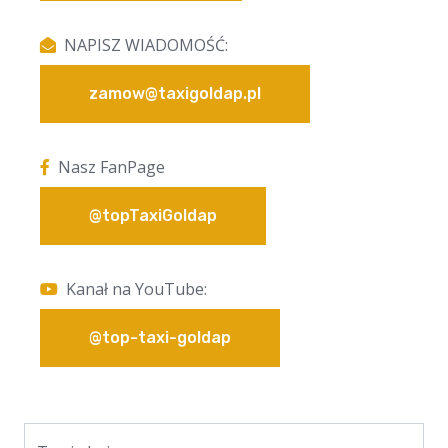
NAPISZ WIADOMOŚĆ:
zamow@taxigoldap.pl
Nasz FanPage
@topTaxiGoldap
Kanał na YouTube:
@top-taxi-goldap