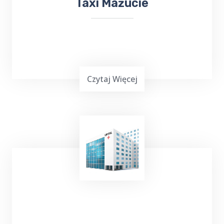
Taxi Mażucie
Czytaj Więcej
TOP Taxi Mażucie oferuje usługi
transportowe na lotniska w
Warszawie
,
Gdańsku
, Olsztynie-Mazurach
Szymany
oraz
Port Lotniczy Kowno na Litwie. Niezależnie
od miejsca docelowego, odbierze Cię lub
zawiezie
taksówka bezpośrednio na