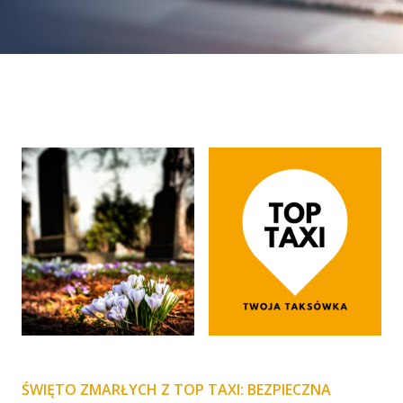
ŚWIĘTO ZMARŁYCH Z TOP TAXI: BEZPIECZNA