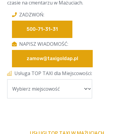
czasie na cmentarzu w Mażuciach.
ZADZWOŃ:
500-71-31-31
NAPISZ WIADOMOŚĆ:
zamow@taxigoldap.pl
Usługa TOP TAXI dla Miejscowości:
USŁUGI TOP TAXI W MAŻUCIACH