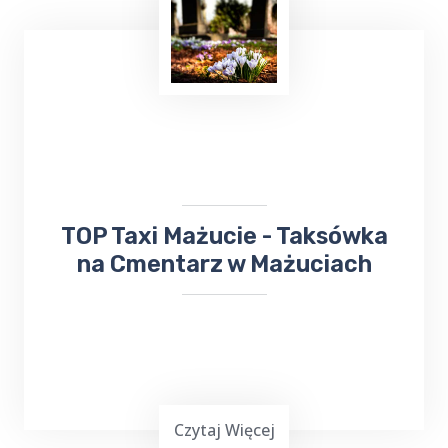
Uruchamianie auta
z TOP Taxi Mażucie,
zarówno przy użyciu kabli, jak i dodatkowego
urządzenia rozruchowego, to skuteczne
metody, które pozwalają na szybkie
przywrócenie pojazdu do działania.
​TOP Taxi Mażucie - Taksówka
na Cmentarz w Mażuciach
Czytaj Więcej