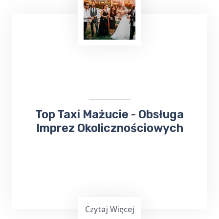
Podróżowanie często jest wymagające,
zwłaszcza gdy chcemy dotrzeć do miejsca
leczenia. Jeśli planujesz wyjazd do Gołdapi i
potrzebujesz bezproblemowego transportu
do
Sanatorium Wital
, TOP TAXI Mażucie ma
dla ciebie doskonałą ofertę.
​​Top Taxi Mażucie - Obsługa
Imprez Okolicznościowych
Czytaj Więcej