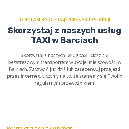
TOP TAXI BARCIE DAJE 100% SATYSFAKCJI
Skorzystaj z naszych usług
Zamów nasze
taxi na cmentarz w Barciach
i
TAXI w Barciach
podróżuj w spokoju. Profesjonalni kierowcy,
szacunek dla tradycji. Dostępne online,
zawsze na czas. Cichy i bezpieczny przejazd.
Skorzystaj z naszych usług taxi i ciesz się
bezstresowym transportem w swojej miejscowości w
Barciach. Zadzwoń już dziś lub
zarezerwuj przejazd
przez internet
. Liczymy na to, że staniemy się Twoim
regularnym przewoźnikiem!