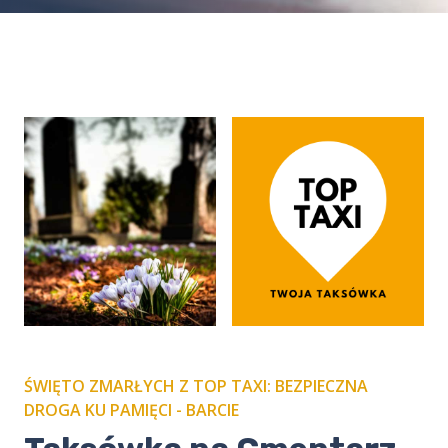
ŚWIĘTO ZMARŁYCH Z TOP TAXI: BEZPIECZNA
DROGA KU PAMIĘCI - BARCIE