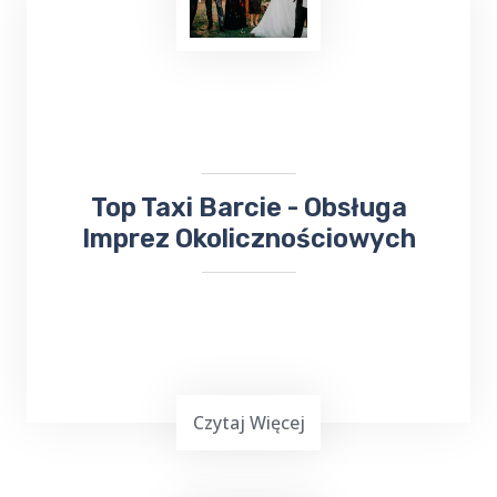
Podróżowanie często jest wymagające,
zwłaszcza gdy chcemy dotrzeć do miejsca
leczenia. Jeśli planujesz wyjazd do Gołdapi i
potrzebujesz bezproblemowego transportu
do
Sanatorium Wital
, TOP TAXI Barcie ma
dla ciebie doskonałą ofertę.
​​Top Taxi Barcie - Obsługa
Imprez Okolicznościowych
Czytaj Więcej