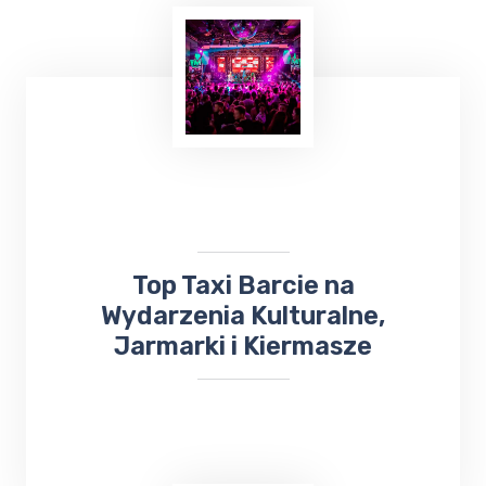
Planowanie ważnej imprezy
okolicznościowej,
wesele, chrzciny czy
komunia
, może być stresującym
doświadczeniem. Dlatego warto skorzystać z
usług Top Taxi Barcie, które specjalizuje się
w obsłudze imprez rodzinnych i firmowych.
Top Taxi Barcie na
Wydarzenia Kulturalne,
Jarmarki i Kiermasze