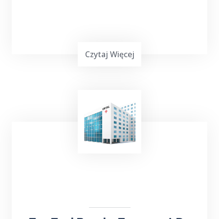
Czytaj Więcej
TOP Taxi Barcie oferuje usługi transportowe
na lotniska w
Warszawie
,
Gdańsku
,
Olsztynie-Mazurach
Szymany
oraz Port
Lotniczy Kowno na Litwie. Niezależnie od
miejsca docelowego, odbierze Cię lub
zawiezie
taksówka bezpośrednio na
lotnisko
.