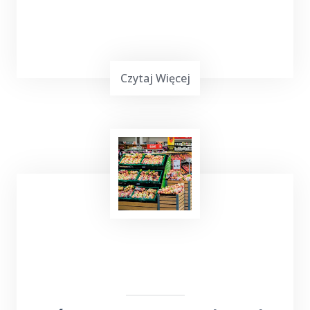
Czytaj Więcej
Już teraz, niezależnie od tego, czy chcesz
wysłać
bukiet kwiatów
, czy odebrać ważną
przesyłkę, firma ta z pewnością sprosta
Twoim oczekiwaniom. Nie trać czasu na
samodzielne załatwianie tych spraw - zaufaj
TOP Taxi Barcie
!