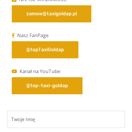
zamow@taxigoldap.pl
Nasz FanPage
@topTaxiGoldap
Kanał na YouTube:
@top-taxi-goldap
Twoje Imię