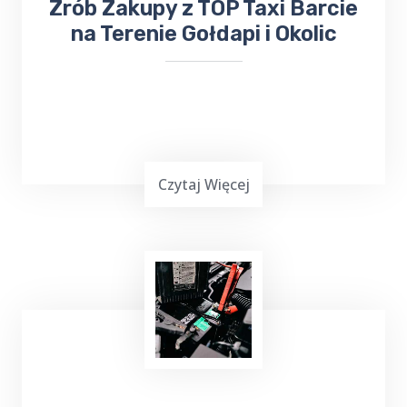
​​​Zrób Zakupy z TOP Taxi Barcie
na Terenie Gołdapi i Okolic
Czytaj Więcej
Masz mało czasu, jesteś zapracowany lub nie
możesz iść na zakupy? Skorzystaj z usług
TOP Taxi Barcie na terenie Twojej
miejscowości! W przypadku niewielkich