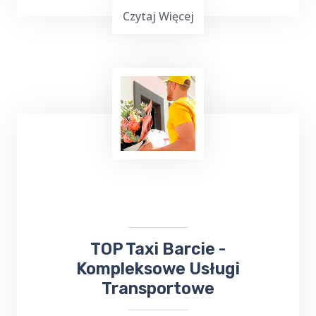
Czytaj Więcej
Wielu z nas lubi uczestniczyć w różnych
wydarzeniach kulturalnych. W takiej sytuacji
skorzystaj z usług TOP TAXI Barcie, które
zapewnia bezpieczny przejazd na koncerty,
dni Gołdapi,
jarmarki
, kiermasze i inne
wydarzenia.
​TOP Taxi Barcie -
Kompleksowe Usługi
Transportowe