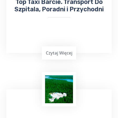
​Top Taxi Barcie. Transport Do
Szpitala, Poradni i Przychodni
Czytaj Więcej
Top Taxi Barcie
oferuje
kursy taksówką do
Szpitala
Wojewódzkiego,
Poradni
Specjalistycznych oraz
Przychodni
,
zapewniając wygodny i pewny sposób