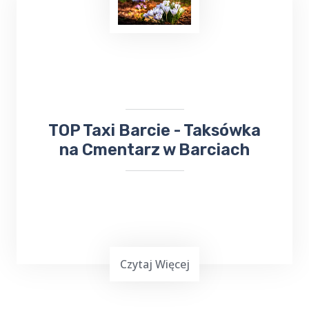
Uruchamianie auta
z TOP Taxi Barcie,
zarówno przy użyciu kabli, jak i dodatkowego
urządzenia rozruchowego, to skuteczne
metody, które pozwalają na szybkie
przywrócenie pojazdu do działania.
​TOP Taxi Barcie - Taksówka
na Cmentarz w Barciach
Czytaj Więcej