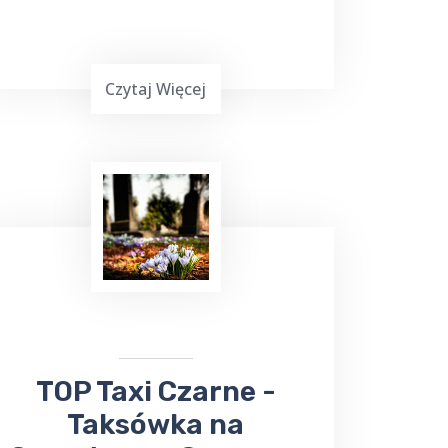
Czytaj Więcej
Już teraz, niezależnie od tego, czy
chcesz wysłać
bukiet kwiatów
, czy
odebrać ważną przesyłkę, firma ta z
pewnością sprosta Twoim
oczekiwaniom. Nie trać czasu na
samodzielne załatwianie tych spraw -
zaufaj
TOP Taxi Czarne
!
​TOP Taxi Czarne -
Taksówka na