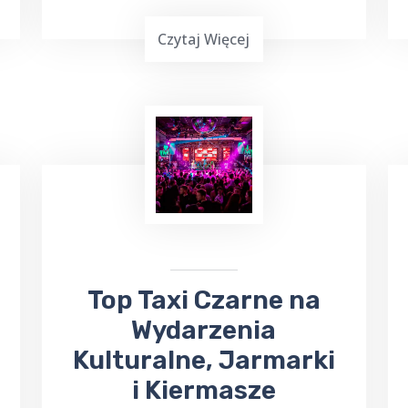
Czytaj Więcej
Top Taxi Czarne
oferuje
kursy
taksówką do Szpitala
Wojewódzkiego,
Poradni
Specjalistycznych oraz
Przychodni
, zapewniając wygodny i
pewny sposób dotarcia na miejsce.
Top Taxi Czarne na
Wydarzenia
Kulturalne, Jarmarki
i Kiermasze