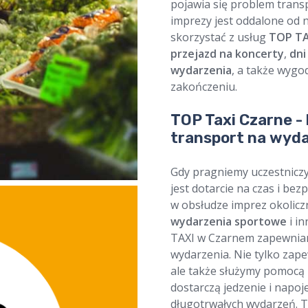
pojawia się problem trans
imprezy jest oddalone od 
skorzystać z usług
TOP TA
przejazd na koncerty
,
dni
wydarzenia
, a także wyg
zakończeniu.
TOP Taxi Czarne -
transport na wyda
Gdy pragniemy uczestniczy
jest dotarcie na czas i bez
w obsłudze imprez okoliczn
wydarzenia sportowe
i i
TAXI w Czarnem zapewniam
wydarzenia. Nie tylko zap
ale także służymy pomocą 
dostarczą jedzenie i napo
długotrwałych wydarzeń. 