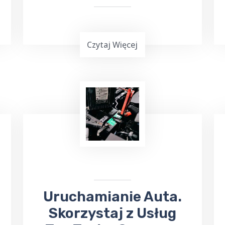
Czytaj Więcej
Wielu z nas lubi uczestniczyć w różnych
wydarzeniach kulturalnych. W takiej
sytuacji skorzystaj z usług TOP TAXI
Czarne, które zapewnia bezpieczny
przejazd na koncerty, dni Gołdapi,
jarmarki
, kiermasze i inne wydarzenia.
Uruchamianie Auta.
Skorzystaj z Usług