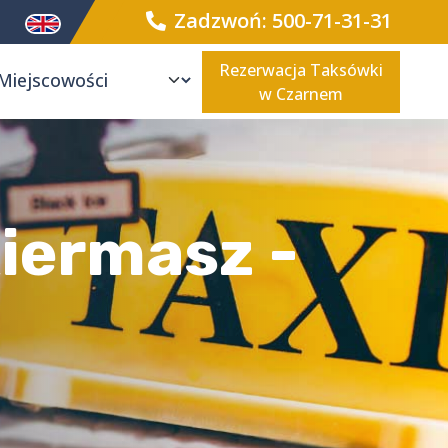
Zadzwoń: 500-71-31-31
Rezerwacja Taksówki
w Czarnem
iermasz -