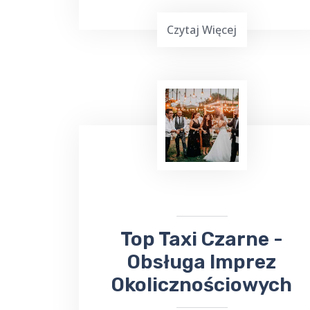
Czytaj Więcej
TOP Taxi Czarne oferuje usługi
transportowe na lotniska w
Warszawie
,
Gdańsku
, Olsztynie-
Mazurach
Szymany
oraz Port Lotniczy
Kowno na Litwie. Niezależnie od
miejsca docelowego, odbierze Cię lub
zawiezie
taksówka bezpośrednio na
lotnisko
.
​​Top Taxi Czarne -
Obsługa Imprez
Okolicznościowych