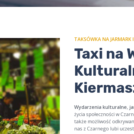
TAKSÓWKA NA JARMARK I 
​Taxi na
Kultural
Kiermas
Wydarzenia kulturalne
,
ja
życia społeczności w Czarn
także możliwość odkrywania
nas z Czarnego lubi uczest