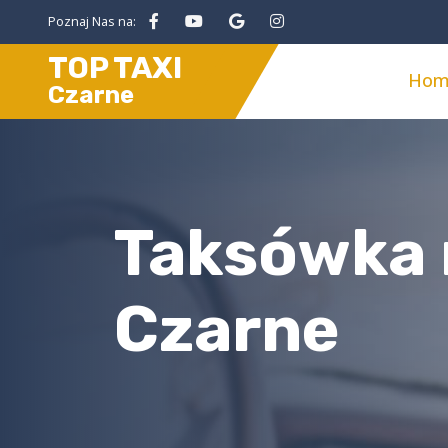
Poznaj Nas na:
TOP TAXI
Hom
Czarne
Taksówka 
Czarne