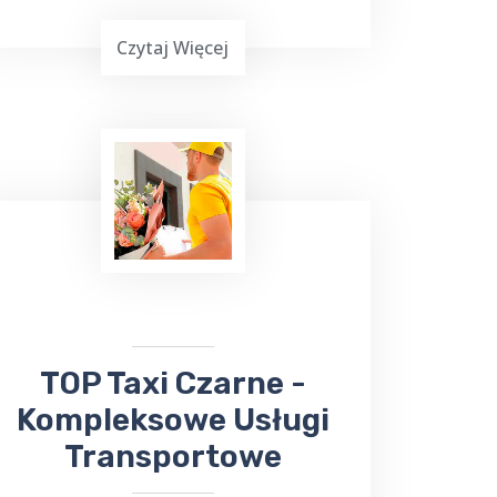
Czytaj Więcej
Podróżowanie często jest wymagające,
zwłaszcza gdy chcemy dotrzeć do
miejsca leczenia. Jeśli planujesz wyjazd
do Gołdapi i potrzebujesz
bezproblemowego transportu do
Sanatorium Wital
, TOP TAXI Czarne
ma dla ciebie doskonałą ofertę.
​TOP Taxi Czarne -
Kompleksowe Usługi
Transportowe