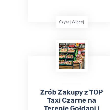
Czytaj Więcej
Planowanie ważnej imprezy
okolicznościowej,
wesele, chrzciny czy
komunia
, może być stresującym
doświadczeniem. Dlatego warto
skorzystać z usług Top Taxi Czarne,
które specjalizuje się w obsłudze
imprez rodzinnych i firmowych.
​​​Zrób Zakupy z TOP
Taxi Czarne na
Terenie Gołdapi i