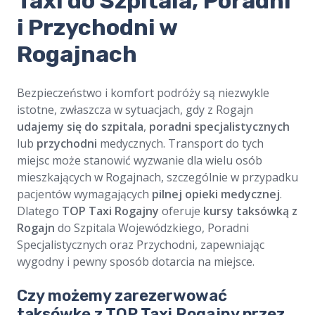
​​Taxi do Szpitala, Poradni
i Przychodni w
Rogajnach
Bezpieczeństwo i komfort podróży są niezwykle
istotne, zwłaszcza w sytuacjach, gdy z Rogajn
udajemy się do szpitala
,
poradni specjalistycznych
lub
przychodni
medycznych. Transport do tych
miejsc może stanowić wyzwanie dla wielu osób
mieszkających w Rogajnach, szczególnie w przypadku
pacjentów wymagających
pilnej opieki medycznej
.
Dlatego
TOP Taxi Rogajny
oferuje
kursy taksówką z
Rogajn
do Szpitala Wojewódzkiego, Poradni
Specjalistycznych oraz Przychodni, zapewniając
wygodny i pewny sposób dotarcia na miejsce.
Czy możemy zarezerwować
taksówkę z TOP Taxi Rogajny przez