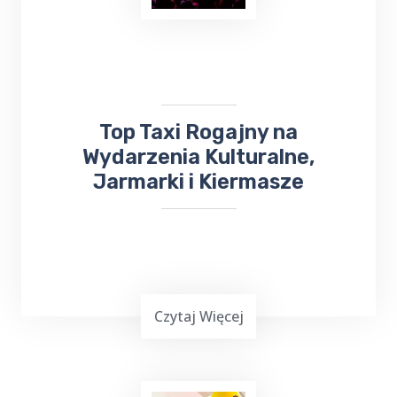
okolicznościowej,
wesele, chrzciny czy
komunia
, może być stresującym
doświadczeniem. Dlatego warto skorzystać z
usług Top Taxi Rogajny, które specjalizuje
się w obsłudze imprez rodzinnych i firmowych.
Top Taxi Rogajny na
Wydarzenia Kulturalne,
Jarmarki i Kiermasze
Czytaj Więcej