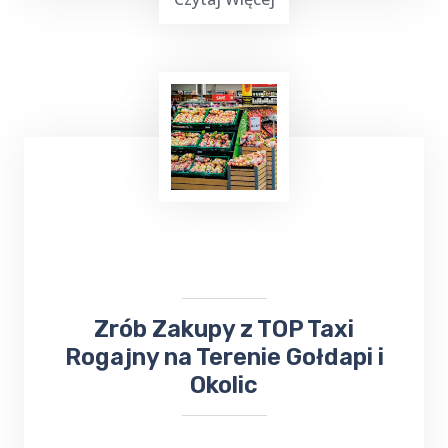
Już teraz, niezależnie od tego, czy chcesz
wysłać
bukiet kwiatów
, czy odebrać ważną
przesyłkę, firma ta z pewnością sprosta
Twoim oczekiwaniom. Nie trać czasu na
samodzielne załatwianie tych spraw - zaufaj
TOP Taxi Rogajny
!
​​​Zrób Zakupy z TOP Taxi
Rogajny na Terenie Gołdapi i
Okolic