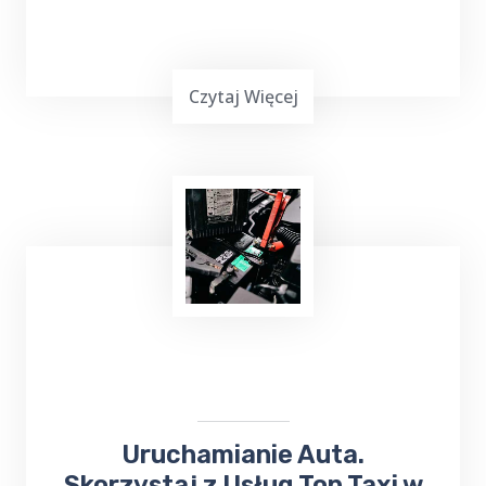
Czytaj Więcej
Masz mało czasu, jesteś zapracowany lub nie
możesz iść na zakupy? Skorzystaj z usług
TOP Taxi Rogajny na terenie Twojej
miejscowości! W przypadku niewielkich
zakupów kierowca może dostarczyć towar
pod wskazany adres.
Uruchamianie Auta.
Skorzystaj z Usług Top Taxi w