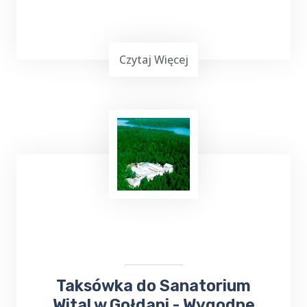
Czytaj Więcej
Top Taxi Rogajny
oferuje
kursy taksówką
do Szpitala
Wojewódzkiego,
Poradni
Specjalistycznych oraz
Przychodni
,
zapewniając wygodny i pewny sposób
dotarcia na miejsce.
Taksówka do Sanatorium
Wital w Gołdapi - Wygodne