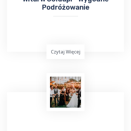
Podróżowanie
Czytaj Więcej
Podróżowanie często jest wymagające,
zwłaszcza gdy chcemy dotrzeć do miejsca
leczenia. Jeśli planujesz wyjazd do Gołdapi i
potrzebujesz bezproblemowego transportu
do
Sanatorium Wital
, TOP TAXI Rogajny ma