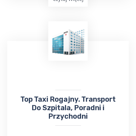
TOP Taxi Rogajny oferuje usługi
transportowe na lotniska w
Warszawie
,
Gdańsku
, Olsztynie-Mazurach
Szymany
oraz
Port Lotniczy Kowno na Litwie. Niezależnie
od miejsca docelowego, odbierze Cię lub
zawiezie
taksówka bezpośrednio na
lotnisko
.
​Top Taxi Rogajny. Transport
Do Szpitala, Poradni i
Przychodni