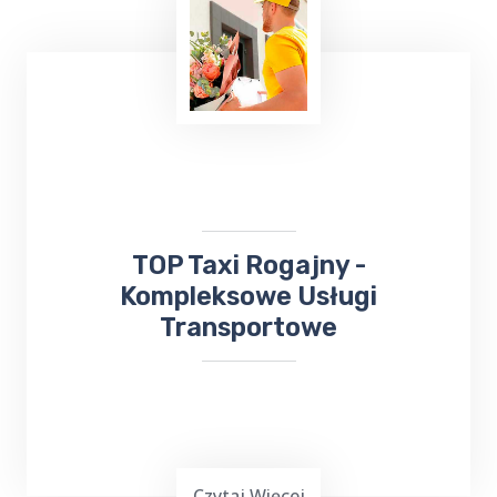
Wielu z nas lubi uczestniczyć w różnych
wydarzeniach kulturalnych. W takiej sytuacji
skorzystaj z usług TOP TAXI Rogajny, które
zapewnia bezpieczny przejazd na koncerty,
dni Gołdapi,
jarmarki
, kiermasze i inne
wydarzenia.
​TOP Taxi Rogajny -
Kompleksowe Usługi
Transportowe
Czytaj Więcej