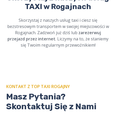
Zamów nasze
taxi na cmentarz w Rogajnach
TAXI w Rogajnach
i podróżuj w spokoju. Profesjonalni kierowcy,
szacunek dla tradycji. Dostępne online,
zawsze na czas. Cichy i bezpieczny przejazd.
Skorzystaj z naszych usług taxi i ciesz się
bezstresowym transportem w swojej miejscowości w
Rogajnach. Zadzwoń już dziś lub
zarezerwuj
przejazd przez internet
. Liczymy na to, że staniemy
się Twoim regularnym przewoźnikiem!
KONTAKT Z TOP TAXI ROGAJNY
Masz Pytania?
Skontaktuj Się z Nami