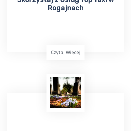
Rogajnach
Czytaj Więcej
Uruchamianie auta
z TOP Taxi Rogajny,
zarówno przy użyciu kabli, jak i dodatkowego
urządzenia rozruchowego, to skuteczne
metody, które pozwalają na szybkie
przywrócenie pojazdu do działania.