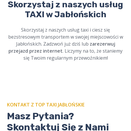
Skorzystaj z naszych usług
Zamów nasze
taxi na cmentarz w
Jabłońskich
i podróżuj w spokoju.
TAXI w Jabłońskich
Profesjonalni kierowcy, szacunek dla tradycji.
Dostępne online, zawsze na czas. Cichy i
Skorzystaj z naszych usług taxi i ciesz się
bezpieczny przejazd.
bezstresowym transportem w swojej miejscowości w
Jabłońskich. Zadzwoń już dziś lub
zarezerwuj
przejazd przez internet
. Liczymy na to, że staniemy
się Twoim regularnym przewoźnikiem!
KONTAKT Z TOP TAXI JABŁOŃSKIE
Masz Pytania?
Skontaktuj Się z Nami