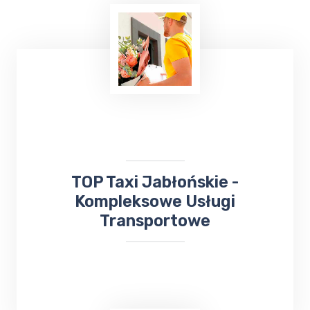
Wielu z nas lubi uczestniczyć w różnych
wydarzeniach kulturalnych. W takiej sytuacji
skorzystaj z usług TOP TAXI Jabłońskie,
które zapewnia bezpieczny przejazd na
koncerty, dni Gołdapi,
jarmarki
, kiermasze i
inne wydarzenia.
​TOP Taxi Jabłońskie -
Kompleksowe Usługi
Transportowe