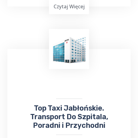
Czytaj Więcej
TOP Taxi Jabłońskie oferuje usługi
transportowe na lotniska w
Warszawie
,
Gdańsku
, Olsztynie-Mazurach
Szymany
oraz
Port Lotniczy Kowno na Litwie. Niezależnie
od miejsca docelowego, odbierze Cię lub
zawiezie
taksówka bezpośrednio na
lotnisko
.
​Top Taxi Jabłońskie.
Transport Do Szpitala,
Poradni i Przychodni