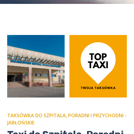
TAKSÓWKA DO SZPITALA, PORADNI I PRZYCHODNI -
JABŁOŃSKIE