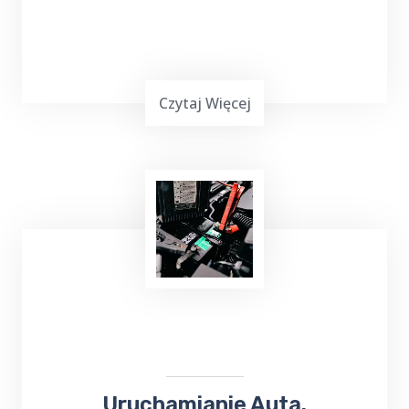
Czytaj Więcej
Masz mało czasu, jesteś zapracowany lub nie
możesz iść na zakupy? Skorzystaj z usług
TOP Taxi Jabłońskie na terenie Twojej
miejscowości! W przypadku niewielkich
zakupów kierowca może dostarczyć towar
pod wskazany adres.
Uruchamianie Auta.