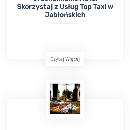
Skorzystaj z Usług Top Taxi w
Jabłońskich
Czytaj Więcej
Uruchamianie auta
z TOP Taxi Jabłońskie,
zarówno przy użyciu kabli, jak i dodatkowego
urządzenia rozruchowego, to skuteczne
metody, które pozwalają na szybkie