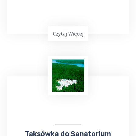
Czytaj Więcej
Top Taxi Jabłońskie
oferuje
kursy taksówką
do Szpitala
Wojewódzkiego,
Poradni
Specjalistycznych oraz
Przychodni
,
zapewniając wygodny i pewny sposób
dotarcia na miejsce.
Taksówka do Sanatorium