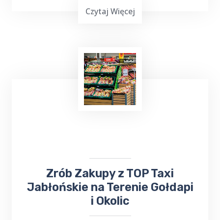
Czytaj Więcej
Już teraz, niezależnie od tego, czy chcesz
wysłać
bukiet kwiatów
, czy odebrać ważną
przesyłkę, firma ta z pewnością sprosta
Twoim oczekiwaniom. Nie trać czasu na
samodzielne załatwianie tych spraw - zaufaj
TOP Taxi Jabłońskie
!
​​​Zrób Zakupy z TOP Taxi
Jabłońskie na Terenie Gołdapi
i Okolic