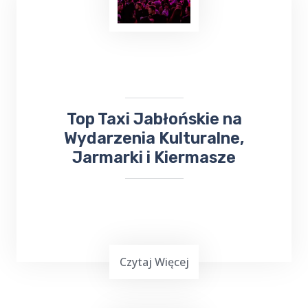
Planowanie ważnej imprezy
okolicznościowej,
wesele, chrzciny czy
komunia
, może być stresującym
doświadczeniem. Dlatego warto skorzystać z
usług Top Taxi Jabłońskie, które specjalizuje
się w obsłudze imprez rodzinnych i firmowych.
Top Taxi Jabłońskie na
Wydarzenia Kulturalne,
Jarmarki i Kiermasze
Czytaj Więcej