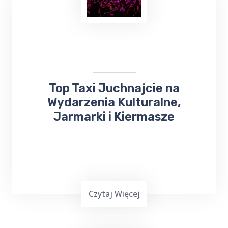
Planowanie ważnej imprezy
okolicznościowej,
wesele, chrzciny czy
komunia
, może być stresującym
doświadczeniem. Dlatego warto skorzystać z
usług Top Taxi Juchnajcie, które specjalizuje
się w obsłudze imprez rodzinnych i firmowych.
Top Taxi Juchnajcie na
Wydarzenia Kulturalne,
Jarmarki i Kiermasze
Czytaj Więcej