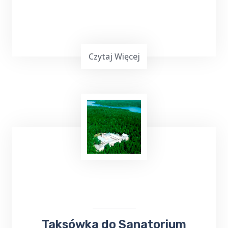
Czytaj Więcej
Top Taxi Juchnajcie
oferuje
kursy taksówką
do Szpitala
Wojewódzkiego,
Poradni
Specjalistycznych oraz
Przychodni
,
zapewniając wygodny i pewny sposób
dotarcia na miejsce.
Taksówka do Sanatorium