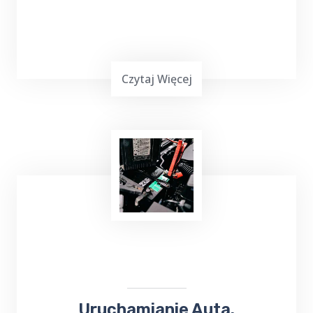
Czytaj Więcej
Masz mało czasu, jesteś zapracowany lub nie
możesz iść na zakupy? Skorzystaj z usług
TOP Taxi Juchnajcie na terenie Twojej
miejscowości! W przypadku niewielkich
zakupów kierowca może dostarczyć towar
pod wskazany adres.
Uruchamianie Auta.