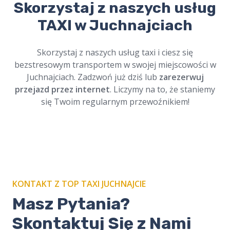
Skorzystaj z naszych usług
Zamów nasze
taxi na cmentarz w
Juchnajciach
i podróżuj w spokoju.
TAXI w Juchnajciach
Profesjonalni kierowcy, szacunek dla tradycji.
Dostępne online, zawsze na czas. Cichy i
Skorzystaj z naszych usług taxi i ciesz się
bezpieczny przejazd.
bezstresowym transportem w swojej miejscowości w
Juchnajciach. Zadzwoń już dziś lub
zarezerwuj
przejazd przez internet
. Liczymy na to, że staniemy
się Twoim regularnym przewoźnikiem!
KONTAKT Z TOP TAXI JUCHNAJCIE
Masz Pytania?
Skontaktuj Się z Nami