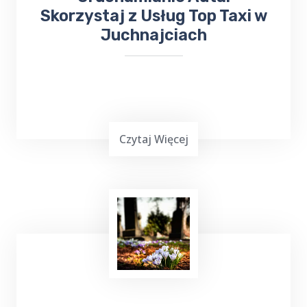
Skorzystaj z Usług Top Taxi w
Juchnajciach
Czytaj Więcej
Uruchamianie auta
z TOP Taxi Juchnajcie,
zarówno przy użyciu kabli, jak i dodatkowego
urządzenia rozruchowego, to skuteczne
metody, które pozwalają na szybkie