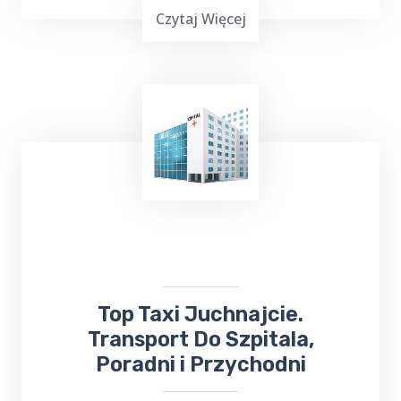
Czytaj Więcej
TOP Taxi Juchnajcie oferuje usługi
transportowe na lotniska w
Warszawie
,
Gdańsku
, Olsztynie-Mazurach
Szymany
oraz
Port Lotniczy Kowno na Litwie. Niezależnie
od miejsca docelowego, odbierze Cię lub
zawiezie
taksówka bezpośrednio na
lotnisko
.
​Top Taxi Juchnajcie.
Transport Do Szpitala,
Poradni i Przychodni