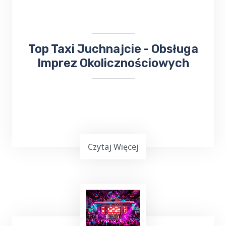
do
Sanatorium Wital
, TOP TAXI Juchnajcie
ma dla ciebie doskonałą ofertę.
​​Top Taxi Juchnajcie - Obsługa
Imprez Okolicznościowych
Czytaj Więcej