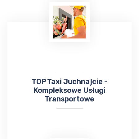
Wielu z nas lubi uczestniczyć w różnych
wydarzeniach kulturalnych. W takiej sytuacji
skorzystaj z usług TOP TAXI Juchnajcie, które
zapewnia bezpieczny przejazd na koncerty,
dni Gołdapi,
jarmarki
, kiermasze i inne
wydarzenia.
​TOP Taxi Juchnajcie -
Kompleksowe Usługi
Transportowe