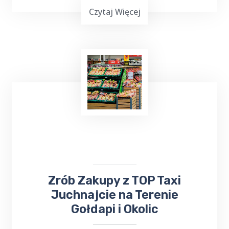
Czytaj Więcej
Już teraz, niezależnie od tego, czy chcesz
wysłać
bukiet kwiatów
, czy odebrać ważną
przesyłkę, firma ta z pewnością sprosta
Twoim oczekiwaniom. Nie trać czasu na
samodzielne załatwianie tych spraw - zaufaj
TOP Taxi Juchnajcie
!
​​​Zrób Zakupy z TOP Taxi
Juchnajcie na Terenie
Gołdapi i Okolic