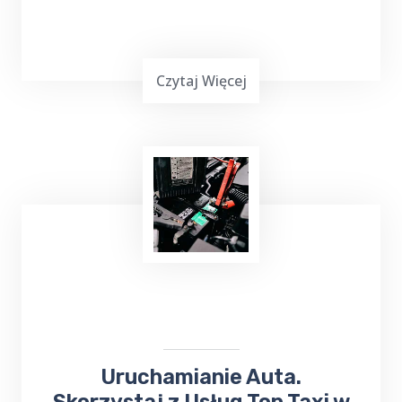
Czytaj Więcej
Masz mało czasu, jesteś zapracowany lub nie
możesz iść na zakupy? Skorzystaj z usług
TOP Taxi Bałupiany na terenie Twojej
miejscowości! W przypadku niewielkich
zakupów kierowca może dostarczyć towar
pod wskazany adres.
Uruchamianie Auta.