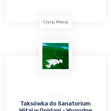
Czytaj Więcej
Top Taxi Bałupiany
oferuje
kursy taksówką
do Szpitala
Wojewódzkiego,
Poradni
Specjalistycznych oraz
Przychodni
,
zapewniając wygodny i pewny sposób
dotarcia na miejsce.
Taksówka do Sanatorium
Wital w Gołdapi - Wygodne