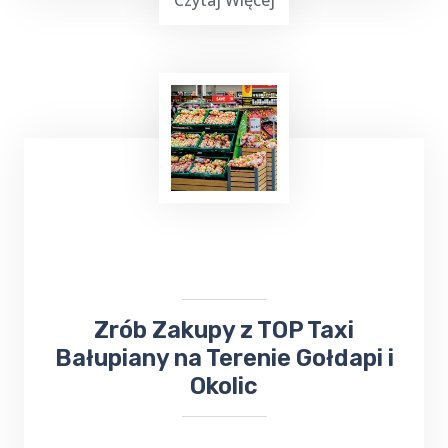
Czytaj Więcej
Już teraz, niezależnie od tego, czy chcesz
wysłać
bukiet kwiatów
, czy odebrać ważną
przesyłkę, firma ta z pewnością sprosta
Twoim oczekiwaniom. Nie trać czasu na
samodzielne załatwianie tych spraw - zaufaj
TOP Taxi Bałupiany
!
​​​Zrób Zakupy z TOP Taxi
Bałupiany na Terenie Gołdapi i
Okolic