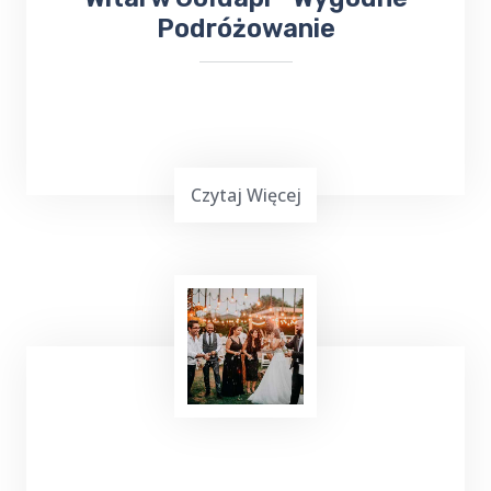
Podróżowanie
Czytaj Więcej
Podróżowanie często jest wymagające,
zwłaszcza gdy chcemy dotrzeć do miejsca
leczenia. Jeśli planujesz wyjazd do Gołdapi i
potrzebujesz bezproblemowego transportu
do
Sanatorium Wital
, TOP TAXI Bałupiany