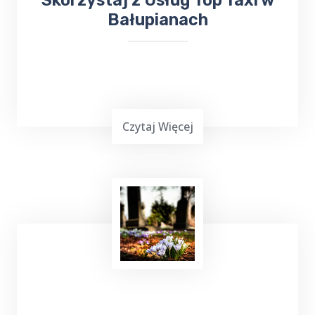
Skorzystaj z Usług Top Taxi w
Bałupianach
Czytaj Więcej
Uruchamianie auta
z TOP Taxi Bałupiany,
zarówno przy użyciu kabli, jak i dodatkowego
urządzenia rozruchowego, to skuteczne
metody, które pozwalają na szybkie