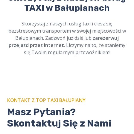
Bałupianach
i podróżuj w spokoju.
TAXI w Bałupianach
Profesjonalni kierowcy, szacunek dla tradycji.
Dostępne online, zawsze na czas. Cichy i
Skorzystaj z naszych usług taxi i ciesz się
bezpieczny przejazd.
bezstresowym transportem w swojej miejscowości w
Bałupianach. Zadzwoń już dziś lub
zarezerwuj
przejazd przez internet
. Liczymy na to, że staniemy
się Twoim regularnym przewoźnikiem!
KONTAKT Z TOP TAXI BAŁUPIANY
Masz Pytania?
Skontaktuj Się z Nami