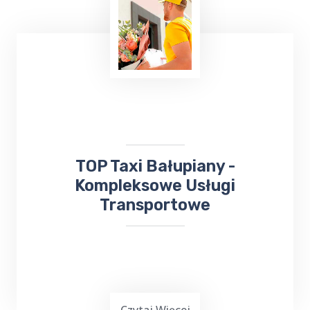
Wielu z nas lubi uczestniczyć w różnych
wydarzeniach kulturalnych. W takiej sytuacji
skorzystaj z usług TOP TAXI Bałupiany, które
zapewnia bezpieczny przejazd na koncerty,
dni Gołdapi,
jarmarki
, kiermasze i inne
wydarzenia.
​TOP Taxi Bałupiany -
Kompleksowe Usługi
Transportowe