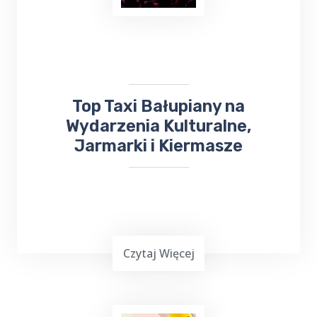
okolicznościowej,
wesele, chrzciny czy
komunia
, może być stresującym
doświadczeniem. Dlatego warto skorzystać z
usług Top Taxi Bałupiany, które specjalizuje
się w obsłudze imprez rodzinnych i firmowych.
Top Taxi Bałupiany na
Wydarzenia Kulturalne,
Jarmarki i Kiermasze
Czytaj Więcej