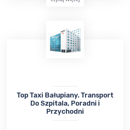
TOP Taxi Bałupiany oferuje usługi
transportowe na lotniska w
Warszawie
,
Gdańsku
, Olsztynie-Mazurach
Szymany
oraz
Port Lotniczy Kowno na Litwie. Niezależnie
od miejsca docelowego, odbierze Cię lub
zawiezie
taksówka bezpośrednio na
lotnisko
.
​Top Taxi Bałupiany. Transport
Do Szpitala, Poradni i
Przychodni