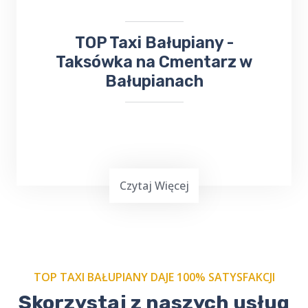
przywrócenie pojazdu do działania.
​TOP Taxi Bałupiany -
Taksówka na Cmentarz w
Bałupianach
Czytaj Więcej
TOP TAXI BAŁUPIANY DAJE 100% SATYSFAKCJI
Skorzystaj z naszych usług
Zamów nasze
taxi na cmentarz w