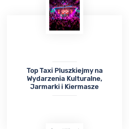
Planowanie ważnej imprezy
okolicznościowej,
wesele, chrzciny czy
komunia
, może być stresującym
doświadczeniem. Dlatego warto skorzystać z
usług Top Taxi Pluszkiejmy, które
specjalizuje się w obsłudze imprez
rodzinnych i firmowych.
Top Taxi Pluszkiejmy na
Wydarzenia Kulturalne,
Jarmarki i Kiermasze