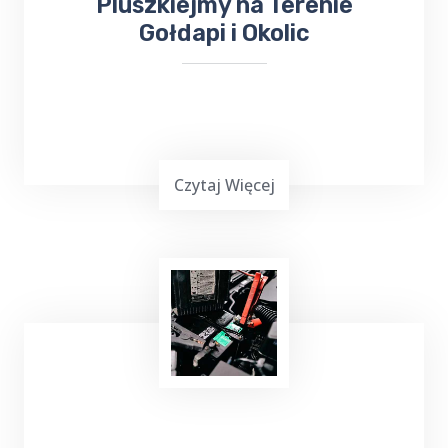
Pluszkiejmy na Terenie
Gołdapi i Okolic
Czytaj Więcej
Masz mało czasu, jesteś zapracowany lub nie
możesz iść na zakupy? Skorzystaj z usług
TOP Taxi Pluszkiejmy na terenie Twojej
miejscowości! W przypadku niewielkich
zakupów kierowca może dostarczyć towar