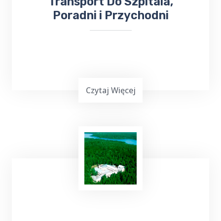
Transport Do Szpitala,
Poradni i Przychodni
Czytaj Więcej
Top Taxi Pluszkiejmy
oferuje
kursy
taksówką do Szpitala
Wojewódzkiego,
Poradni
Specjalistycznych oraz
Przychodni
,
zapewniając wygodny i pewny sposób