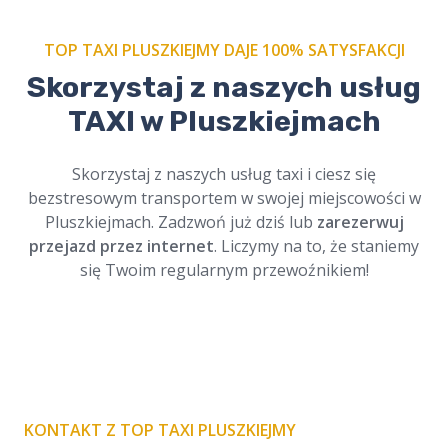
TOP TAXI PLUSZKIEJMY DAJE 100% SATYSFAKCJI
Skorzystaj z naszych usług
Zamów nasze
taxi na cmentarz w
Pluszkiejmach
i podróżuj w spokoju.
TAXI w Pluszkiejmach
Profesjonalni kierowcy, szacunek dla tradycji.
Dostępne online, zawsze na czas. Cichy i
Skorzystaj z naszych usług taxi i ciesz się
bezpieczny przejazd.
bezstresowym transportem w swojej miejscowości w
Pluszkiejmach. Zadzwoń już dziś lub
zarezerwuj
przejazd przez internet
. Liczymy na to, że staniemy
się Twoim regularnym przewoźnikiem!
KONTAKT Z TOP TAXI PLUSZKIEJMY