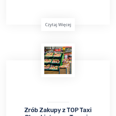
Czytaj Więcej
Już teraz, niezależnie od tego, czy chcesz
wysłać
bukiet kwiatów
, czy odebrać ważną
przesyłkę, firma ta z pewnością sprosta
Twoim oczekiwaniom. Nie trać czasu na
samodzielne załatwianie tych spraw - zaufaj
TOP Taxi Pluszkiejmy
!
​​​Zrób Zakupy z TOP Taxi