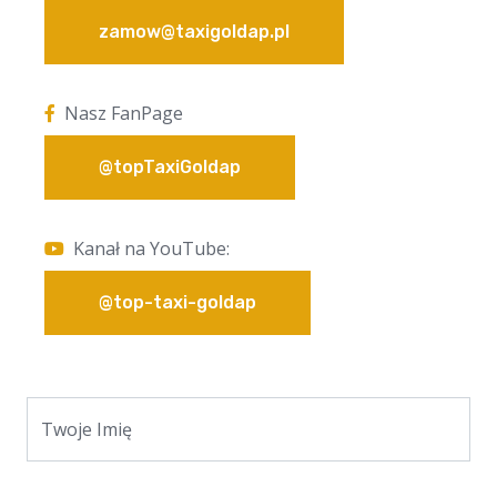
zamow@taxigoldap.pl
Nasz FanPage
@topTaxiGoldap
Kanał na YouTube:
@top-taxi-goldap
Twoje Imię