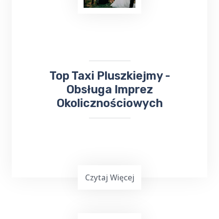
zwłaszcza gdy chcemy dotrzeć do miejsca
leczenia. Jeśli planujesz wyjazd do Gołdapi i
potrzebujesz bezproblemowego transportu
do
Sanatorium Wital
, TOP TAXI Pluszkiejmy
ma dla ciebie doskonałą ofertę.
​​Top Taxi Pluszkiejmy -
Obsługa Imprez
Okolicznościowych
Czytaj Więcej