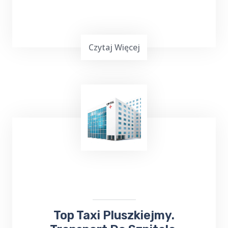
Czytaj Więcej
TOP Taxi Pluszkiejmy oferuje usługi
transportowe na lotniska w
Warszawie
,
Gdańsku
, Olsztynie-Mazurach
Szymany
oraz
Port Lotniczy Kowno na Litwie. Niezależnie
od miejsca docelowego, odbierze Cię lub
zawiezie
taksówka bezpośrednio na
lotnisko
.
​Top Taxi Pluszkiejmy.