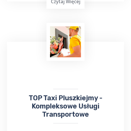
Czytaj Więcej
Wielu z nas lubi uczestniczyć w różnych
wydarzeniach kulturalnych. W takiej sytuacji
skorzystaj z usług TOP TAXI Pluszkiejmy,
które zapewnia bezpieczny przejazd na
koncerty, dni Gołdapi,
jarmarki
, kiermasze i
inne wydarzenia.
​TOP Taxi Pluszkiejmy -
Kompleksowe Usługi
Transportowe